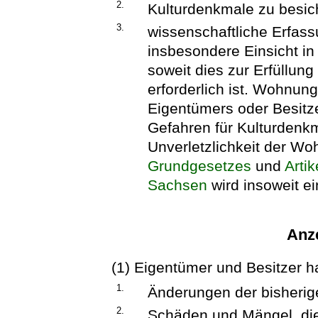
2.
Kulturdenkmale zu besic
3.
wissenschaftliche Erfa
insbesondere Einsicht 
soweit dies zur Erfüllu
erforderlich ist. Wohnun
Eigentümers oder Besitz
Gefahren für Kulturdenk
Unverletzlichkeit der Wo
Grundgesetzes
und
Arti
Sachsen
wird insoweit e
Anze
(1) Eigentümer und Besitzer 
1.
Änderungen der bisherig
2.
Schäden und Mängel, die