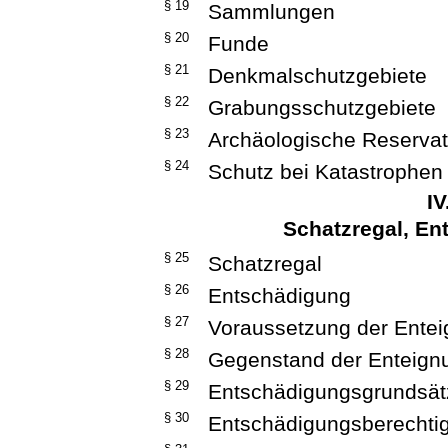
§ 19
Sammlungen
§ 20
Funde
§ 21
Denkmalschutzgebiete
§ 22
Grabungsschutzgebiete
§ 23
Archäologische Reserva
§ 24
Schutz bei Katastrophen
IV
Schatzregal, En
§ 25
Schatzregal
§ 26
Entschädigung
§ 27
Voraussetzung der Ente
§ 28
Gegenstand der Enteign
§ 29
Entschädigungsgrundsät
§ 30
Entschädigungsberechtig