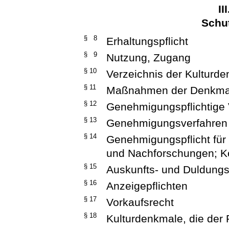
II
Schut
§ 8
Erhaltungspflicht
§ 9
Nutzung, Zugang
§ 10
Verzeichnis der Kulturd
§ 11
Maßnahmen der Denkma
§ 12
Genehmigungspflichtige
§ 13
Genehmigungsverfahren
§ 14
Genehmigungspflicht für
und Nachforschungen; Ko
§ 15
Auskunfts- und Duldungs
§ 16
Anzeigepflichten
§ 17
Vorkaufsrecht
§ 18
Kulturdenkmale, die der