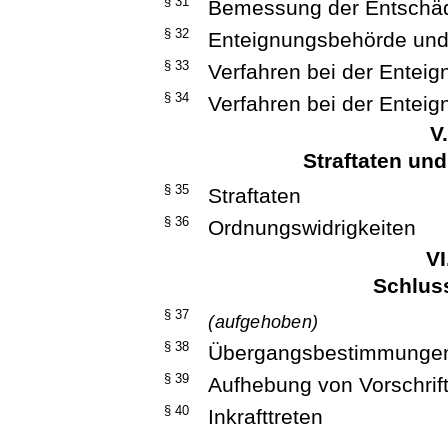
§ 31
Bemessung der Entschä
§ 32
Enteignungsbehörde und
§ 33
Verfahren bei der Entei
§ 34
Verfahren bei der Entei
V
Straftaten un
§ 35
Straftaten
§ 36
Ordnungswidrigkeiten
VI
Schlus
§ 37
(aufgehoben)
§ 38
Übergangsbestimmunge
§ 39
Aufhebung von Vorschrif
§ 40
Inkrafttreten