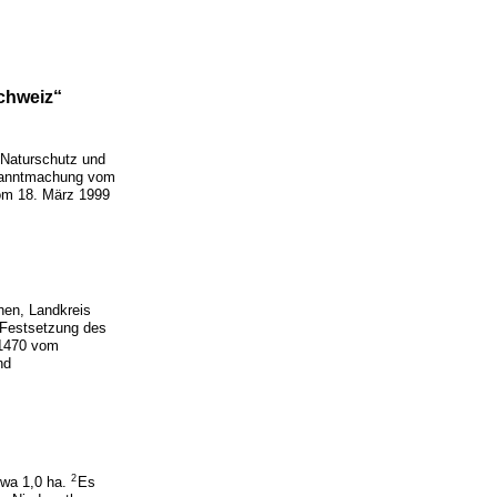
chweiz“
 Naturschutz und
ekanntmachung vom
vom 18. März 1999
hen, Landkreis
 Festsetzung des
 1470 vom
nd
2
twa 1,0 ha.
Es