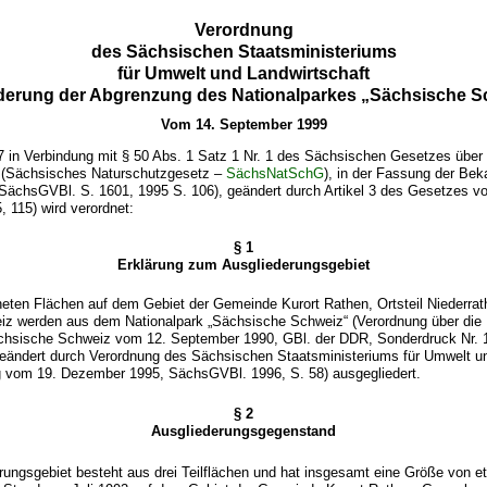
Verordnung
des Sächsischen Staatsministeriums
für Umwelt und Landwirtschaft
derung der Abgrenzung des Nationalparkes „Sächsische S
Vom 14. September 1999
7 in Verbindung mit § 50 Abs. 1 Satz 1 Nr. 1 des Sächsischen Gesetzes über
 (Sächsisches Naturschutzgesetz –
SächsNatSchG
), in der Fassung der B
(SächsGVBl. S. 1601, 1995 S. 106), geändert durch Artikel 3 des Gesetzes 
 115) wird verordnet:
§ 1
Erklärung zum Ausgliederungsgebiet
neten Flächen auf dem Gebiet der Gemeinde Kurort Rathen, Ortsteil Niederrat
z werden aus dem Nationalpark „Sächsische Schweiz“ (Verordnung über die
chsische Schweiz vom 12. September 1990, GBl. der DDR, Sonderdruck Nr.
geändert durch Verordnung des Sächsischen Staatsministeriums für Umwelt u
 vom 19. Dezember 1995, SächsGVBl. 1996, S. 58) ausgegliedert.
§ 2
Ausgliederungsgegenstand
rungsgebiet besteht aus drei Teilflächen und hat insgesamt eine Größe von e