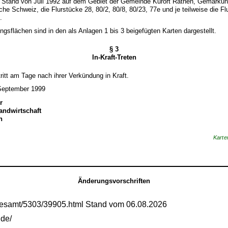
Stand von Juli 1992 auf dem Gebiet der Gemeinde Kurort Rathen, Gemarkun
he Schweiz, die Flurstücke 28, 80/2, 80/8, 80/23, 77e und je teilweise die Fl
.
ungsflächen sind in den als Anlagen 1 bis 3 beigefügten Karten dargestellt.
§ 3
In-Kraft-Treten
ritt am Tage nach ihrer Verkündung in Kraft.
September 1999
r
andwirtschaft
n
Karte
Änderungsvorschriften
gesamt/5303/39905.html Stand vom 06.08.2026
.de/