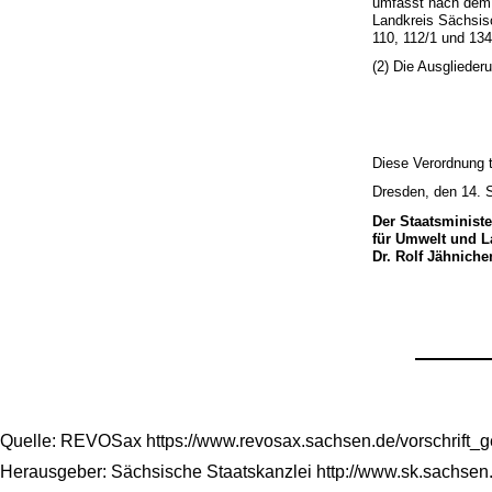
umfasst nach dem 
Landkreis Sächsisc
110, 112/1 und 134
(2) Die Ausglieder
Diese Verordnung t
Dresden, den 14. 
Der Staatsministe
für Umwelt und L
Dr. Rolf Jähniche
Quelle: REVOSax https://www.revosax.sachsen.de/vorschrift_
Herausgeber: Sächsische Staatskanzlei http://www.sk.sachsen