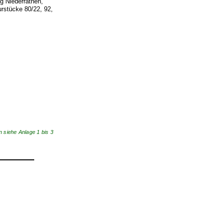
g Niederrathen,
urstücke 80/22, 92,
n siehe Anlage 1 bis 3