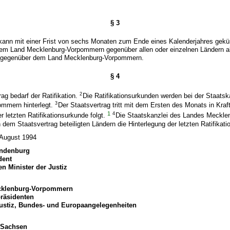
§ 3
 kann mit einer Frist von sechs Monaten zum Ende eines Kalenderjahres gekü
em Land Mecklenburg-Vorpommern gegenüber allen oder einzelnen Ländern a
n gegenüber dem Land Mecklenburg-Vorpommern.
§ 4
2
rag bedarf der Ratifikation.
Die Ratifikationsurkunden werden bei der Staats
3
mmern hinterlegt.
Der Staatsvertrag tritt mit dem Ersten des Monats in Kraf
1
4
r letzten Ratifikationsurkunde folgt.
Die Staatskanzlei des Landes Meckl
n dem Staatsvertrag beteiligten Ländern die Hinterlegung der letzten Ratifikat
 August 1994
andenburg
dent
en Minister der Justiz
cklenburg-Vorpommern
präsidenten
 Justiz, Bundes- und Europaangelegenheiten
t Sachsen