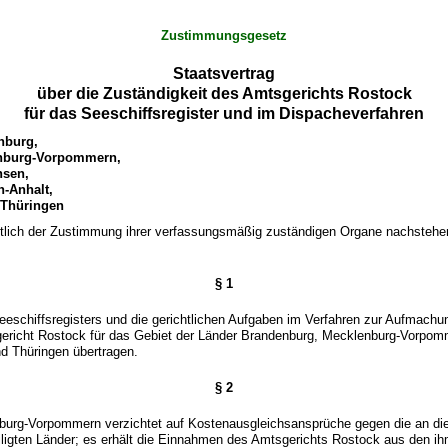
Zustimmungsgesetz
Staatsvertrag
über die Zuständigkeit des Amtsgerichts Rostock
für das Seeschiffsregister und im Dispacheverfahren
nburg,
nburg-Vorpommern,
hsen,
-Anhalt,
t Thüringen
ltlich der Zustimmung ihrer verfassungsmäßig zuständigen Organe nachsteh
§ 1
eeschiffsregisters und die gerichtlichen Aufgaben im Verfahren zur Aufmachu
richt Rostock für das Gebiet der Länder Brandenburg, Mecklenburg-Vorpom
d Thüringen übertragen.
§ 2
urg-Vorpommern verzichtet auf Kostenausgleichsansprüche gegen die an d
iligten Länder; es erhält die Einnahmen des Amtsgerichts Rostock aus den i