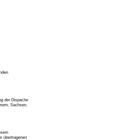
enden
ng der Dispache
mern, Sachsen,
iesem
hm übertragenen