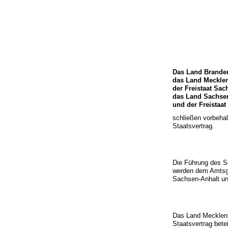
Das Land Brande
das Land Meckle
der Freistaat Sac
das Land Sachsen
und der Freistaa
schließen vorbeha
Staatsvertrag.
Die Führung des S
werden dem Amtsge
Sachsen-Anhalt un
Das Land Mecklenb
Staatsvertrag bete