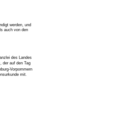
ndigt werden, und
ls auch von den
kanzlei des Landes
t, der auf den Tag
enburg-Vorpommern
ionsurkunde mit.