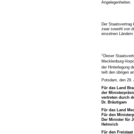
Angelegenheiten.
Der Staatsvertrag
zwar sowohl von d
einzelnen Länder
1
Dieser Staatsvert
Mecklenburg-Vorpo
der Hinterlegung de
teilt den übrigen a
Potsdam, den 29.
Für das Land Br
der Ministerpräsi
vertreten durch d
Dr. Bräutigam
Für das Land Me
Für den Minister
Der Minister für
Helmrich
Für den Freistaa