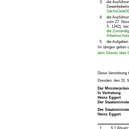
3.
die Ausführu
Gewerbebetrie
SächsGewO
4.
die Ausführu
vom 27. Nove
S. 1342), nac
die Zuständi
Arbeitsschu
5.
die Aufgaben
Im übrigen gelten 
dem Gesetz über O
Diese Verordnung t
Dresden, den 31. 
Der Ministerpräsi
In Vertretung
Heinz Eggert
Der Staatsministe
Der Staatsministe
Heinz Eggert
1
§ 1 Absat