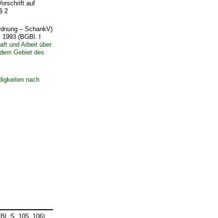
rschrift auf
§ 2
ordnung – SchankV)
 1993 (BGBl. I
ft und Arbeit über
 dem Gebiet des
digkeiten nach
l. S. 105, 106)