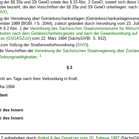
ng der §§ 33a und 33i GewO sowie des § 15 Abs. 2 GewO, soweit sich diese Vo
be bezieht, die den Vorschriften der §§ 33a und 33i GewO unterliegen, nach 
DVO
,
ng der Verordnung über Getränkeschankanlagen (Getränkeschankanlagenver
mber 1989 (BGBl. I S. 2044), zuletzt geändert durch Verordnung vom 23. Juli
h § 2 Abs. 1 der
Verordnung des Sächsischen Staatsministeriums für Wirtscha
gkeiten nach dem Gerätesicherheitsgesetz und nach der Gewerbeordnung auf
tzes (GSGASZuV
) vom 22. März 1994 (SächsGVBl. S. 812),
 zum Vollzug der Straßenverkehrsordnung (
StVO
).
die Vorschriften der
Verordnung der Sächsischen Staatsregierung über Zustän
1
rdnungswidrigkeiten
.
§ 2
ritt am Tage nach ihrer Verkündung in Kraft.
Mai 1994
dent
r des Innern
r des Innern
z 2 aufgehoben durch
Artikel 4 des Gesetzes vom 20. Februar 1997
(SächsGVB