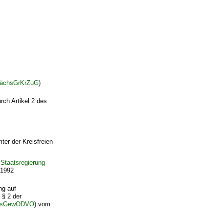
ächsGrKrZuG
)
rch Artikel 2 des
er der Kreisfreien
Staatsregierung
 1992
ng auf
 § 2 der
ächsGewODVO
) vom