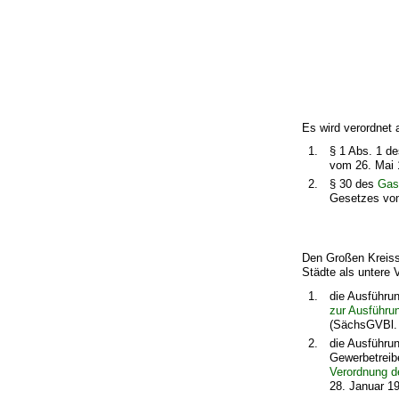
Es wird verordnet 
1.
§ 1 Abs. 1 d
vom 26. Mai 
2.
§ 30 des
Gas
Gesetzes vom
Den Großen Kreiss
Städte als untere 
1.
die Ausführu
zur Ausführu
(SächsGVBl. 
2.
die Ausführu
Gewerbetreib
Verordnung d
28. Januar 1