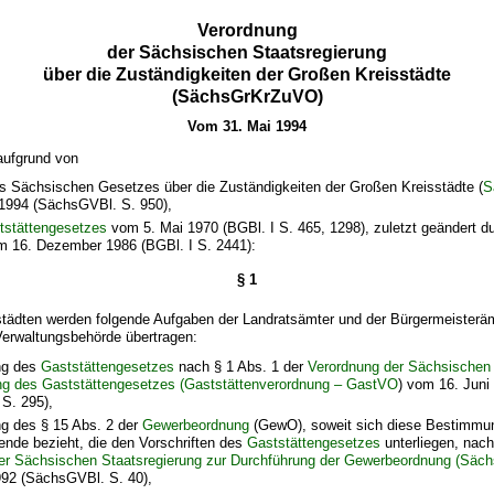
Verordnung
der Sächsischen Staatsregierung
über die Zuständigkeiten der Großen Kreisstädte
(SächsGrKrZuVO)
Vom 31. Mai 1994
aufgrund von
es Sächsischen Gesetzes über die Zuständigkeiten der Großen Kreisstädte (
S
1994 (SächsGVBl. S. 950),
tstättengesetzes
vom 5. Mai 1970 (BGBl. I S. 465, 1298), zuletzt geändert du
 16. Dezember 1986 (BGBl. I S. 2441):
§ 1
tädten werden folgende Aufgaben der Landratsämter und der Bürgermeisterämt
Verwaltungsbehörde übertragen:
ng des
Gaststättengesetzes
nach § 1 Abs. 1 der
Verordnung der Sächsischen 
ng des Gaststättengesetzes (Gaststättenverordnung – GastVO
) vom 16. Juni
S. 295),
ng des § 15 Abs. 2 der
Gewerbeordnung
(GewO), soweit sich diese Bestimmu
ende bezieht, die den Vorschriften des
Gaststättengesetzes
unterliegen, nach
er Sächsischen Staatsregierung zur Durchführung der Gewerbeordnung (S
992 (SächsGVBl. S. 40),