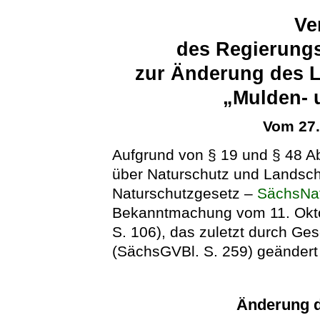
Ve
des Regierung
zur Änderung des L
„Mulden- 
Vom 27
Aufgrund von § 19 und § 48 A
über Naturschutz und Landsch
Naturschutzgesetz –
SächsNa
Bekanntmachung vom 11. Okto
S. 106), das zuletzt durch G
(SächsGVBl. S. 259) geändert 
Änderung d