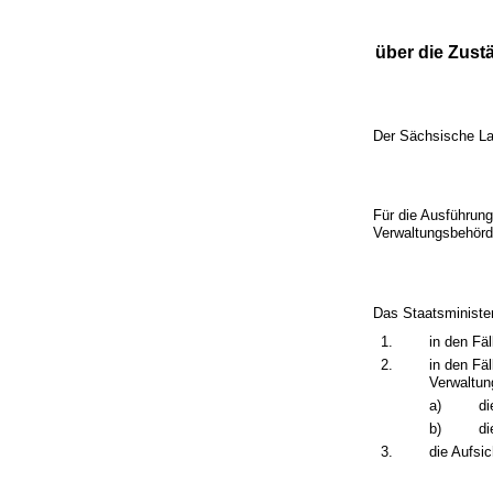
über die Zust
Der Sächsische La
Für die Ausführung
Verwaltungsbehörde
Das Staatsministe
1.
in den Fäl
2.
in den Fä
Verwaltun
a)
di
b)
di
3.
die Aufsi