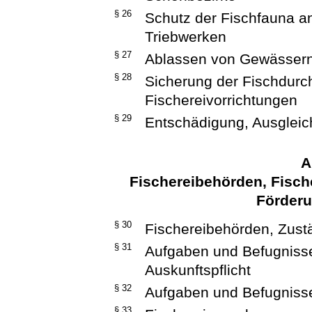
§ 26
Schutz der Fischfauna 
Triebwerken
§ 27
Ablassen von Gewässern
§ 28
Sicherung der Fischdurc
Fischereivorrichtungen
§ 29
Entschädigung, Ausgleic
A
Fischereibehörden, Fische
Förderu
§ 30
Fischereibehörden, Zustä
§ 31
Aufgaben und Befugnisse
Auskunftspflicht
§ 32
Aufgaben und Befugnisse
§ 33