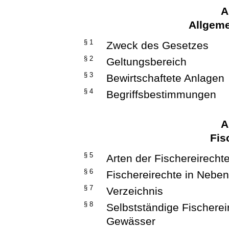
A
Allgeme
§ 1
Zweck des Gesetzes
§ 2
Geltungsbereich
§ 3
Bewirtschaftete Anlagen
§ 4
Begriffsbestimmungen
A
Fis
§ 5
Arten der Fischereirecht
§ 6
Fischereirechte in Neb
§ 7
Verzeichnis
§ 8
Selbstständige Fischerei
Gewässer