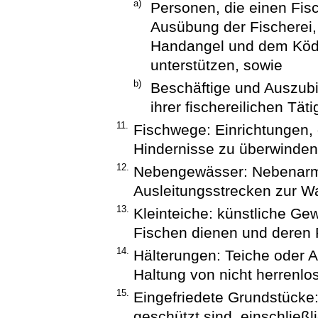
a)
Personen, die einen Fis
Ausübung der Fischerei
Handangel und dem Köde
unterstützen, sowie
b)
Beschäftige und Auszu
ihrer fischereilichen Tät
11.
Fischwege: Einrichtungen, 
Hindernisse zu überwinden
12.
Nebengewässer: Nebenarme
Ausleitungsstrecken zur W
13.
Kleinteiche: künstliche Gew
Fischen dienen und deren F
14.
Hälterungen: Teiche oder An
Haltung von nicht herrenlo
15.
Eingefriedete Grundstücke
geschützt sind, einschließ