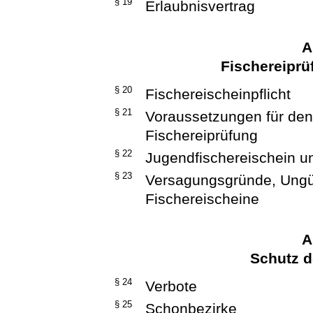
§ 19
Erlaubnisvertrag
A
Fischereiprü
§ 20
Fischereischeinpflicht
§ 21
Voraussetzungen für den
Fischereiprüfung
§ 22
Jugendfischereischein u
§ 23
Versagungsgründe, Ungül
Fischereischeine
A
Schutz d
§ 24
Verbote
§ 25
Schonbezirke