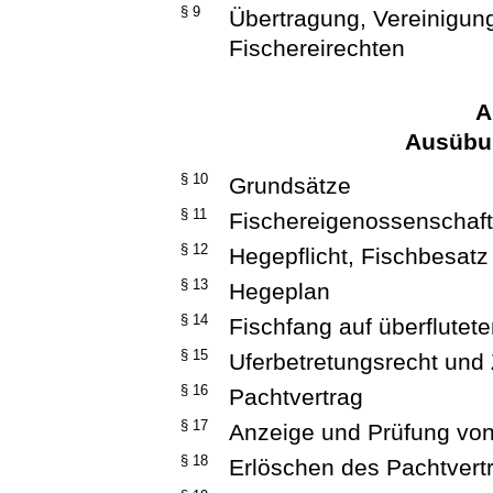
§ 9
Übertragung, Vereinigun
Fischereirechten
A
Ausübun
§ 10
Grundsätze
§ 11
Fischereigenossenschaf
§ 12
Hegepflicht, Fischbesatz
§ 13
Hegeplan
§ 14
Fischfang auf überflute
§ 15
Uferbetretungsrecht un
§ 16
Pachtvertrag
§ 17
Anzeige und Prüfung von
§ 18
Erlöschen des Pachtvert