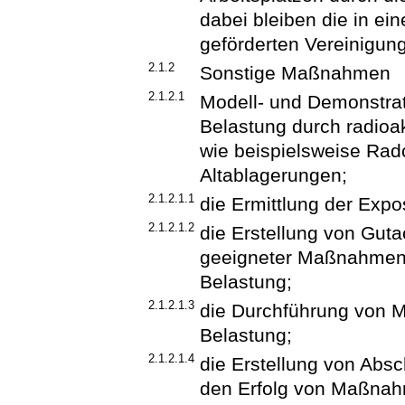
dabei bleiben die in ein
geförderten Vereinigun
2.1.2
Sonstige Maßnahmen
2.1.2.1
Modell- und Demonstra
Belastung durch radioak
wie beispielsweise Ra
Altablagerungen;
2.1.2.1.1
die Ermittlung der Expos
2.1.2.1.2
die Erstellung von Guta
geeigneter Maßnahmen 
Belastung;
2.1.2.1.3
die Durchführung von 
Belastung;
2.1.2.1.4
die Erstellung von Abs
den Erfolg von Maßna