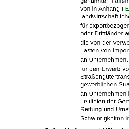
genannten Fällen
von in Anhang I
E
landwirtschaftlic
–
für exportbezogen
oder Drittländer a
–
die von der Verw
Lasten von Impor
–
an Unternehmen, d
–
für den Erwerb v
Straßengütertran
gewerblichen Str
–
an Unternehmen i
Leitlinien der Gem
Rettung und Umst
Schwierigkeiten i