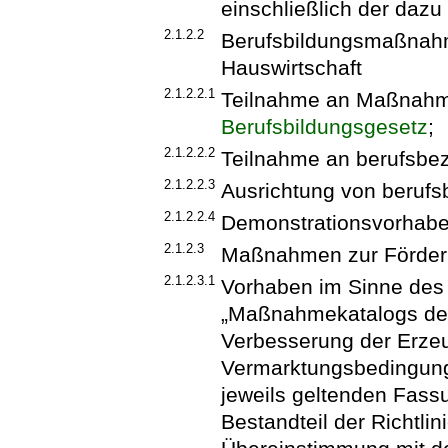
einschließlich der dazu
2.1.2.2
Berufsbildungsmaßnahm
Hauswirtschaft
2.1.2.2.1
Teilnahme an Maßnahme
Berufsbildungsgesetz
;
2.1.2.2.2
Teilnahme an berufsbe
2.1.2.2.3
Ausrichtung von beruf
2.1.2.2.4
Demonstrationsvorhaben
2.1.2.3
Maßnahmen zur Förderu
2.1.2.3.1
Vorhaben im Sinne de
„Maßnahmekatalogs des
Verbesserung der Erze
Vermarktungsbedingunge
jeweils geltenden Fass
Bestandteil der Richtli