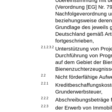
Übereinstimmung mit d
(Verordnung [EG] Nr. 
Nachfolgeverordnung u
beziehungsweise deren
Grundlage des jeweils 
Deutschland gemäß Arti
fortgeschrieben,
2.1.2.3.2
Unterstützung von Proje
Durchführung von Pro
auf dem Gebiet der Bie
Bienenzuchterzeugnisse 
2.2
Nicht förderfähige Auf
2.2.1
Kreditbeschaffungskos
Grunderwerbsteuer,
2.2.2
Abschreibungsbeträge fü
2.2.3
der Erwerb von Immobil