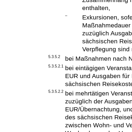
enthalten,
–
Exkursionen, sof
Maßnahmedauer 
zuzüglich Ausga
sächsischen Reis
Verpflegung sind
5.3.5.2
bei Maßnahmen nach N
5.3.5.2.1
bei eintägigen Veransta
EUR und Ausgaben für
sächsischen Reisekost
5.3.5.2.2
bei mehrtätigen Verans
zuzüglich der Ausgaben
EUR/Übernachtung, un
des sächsischen Reisek
zwischen Wohn- und Ver