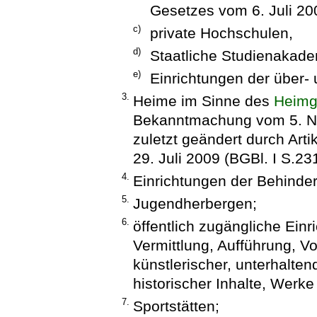
Gesetzes vom 6. Juli 200
c)
private Hochschulen,
d)
Staatliche Studienakade
e)
Einrichtungen der über-
3.
Heime im Sinne des
Heimg
Bekanntmachung vom 5. No
zuletzt geändert durch Art
29. Juli 2009 (BGBl. I S.23
4.
Einrichtungen der Behindert
5.
Jugendherbergen;
6.
öffentlich zugängliche Ein
Vermittlung, Aufführung, V
künstlerischer, unterhalten
historischer Inhalte, Werke
7.
Sportstätten;