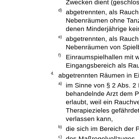
Zwecken dient (geschlos
d)
abgetrennten, als Rauc
Nebenräumen ohne Tanzf
denen Minderjährige kein
e)
abgetrennten, als Rauc
Nebenräumen von Spielb
f)
Einraumspielhallen mit w
Eingangsbereich als Rau
4.
abgetrennten Räumen in E
a)
im Sinne von § 2 Abs. 2 
behandelnde Arzt dem Pa
erlaubt, weil ein Rauchv
Therapiezieles gefährde
verlassen kann,
b)
die sich im Bereich der P
c)
des Maßregelvollzuges, 