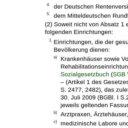
4.
der Deutschen Rentenversi
5.
dem Mitteldeutschen Rund
(2) Soweit nicht von Absatz 1 
folgenden Einrichtungen:
1.
Einrichtungen, die der ges
Bevölkerung dienen:
a)
Krankenhäuser sowie Vo
Rehabilitationseinricht
Sozialgesetzbuch
(
SGB 
– (Artikel 1 des Gesetz
S. 2477, 2482), das zule
30. Juli 2009 (BGBl. I S.
jeweils geltenden Fassu
b)
Arztpraxen, Ärztehäuser,
c)
medizinische Labore und