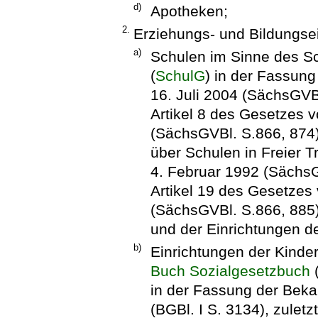
d)
Apotheken;
2.
Erziehungs- und Bildungse
a)
Schulen im Sinne des Sc
(
SchulG
) in der Fassu
16. Juli 2004 (SächsGVBl
Artikel 8 des Gesetzes
(SächsGVBl. S.866, 874
über Schulen in Freier T
4. Februar 1992 (SächsG
Artikel 19 des Gesetze
(SächsGVBl. S.866, 885)
und der Einrichtungen de
b)
Einrichtungen der Kinde
Buch Sozialgesetzbuch
in der Fassung der Be
(BGBl. I S. 3134), zuletz