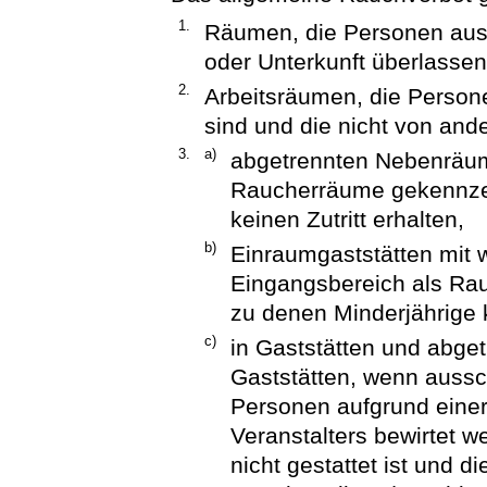
1.
Räumen, die Personen aus
oder Unterkunft überlassen
2.
Arbeitsräumen, die Person
sind und die nicht von and
3.
a)
abgetrennten Nebenräume
Raucherräume gekennzei
keinen Zutritt erhalten,
b)
Einraumgaststätten mit w
Eingangsbereich als Rau
zu denen Minderjährige k
c)
in Gaststätten und abg
Gaststätten, wenn aussch
Personen aufgrund eine
Veranstalters bewirtet w
nicht gestattet ist und d