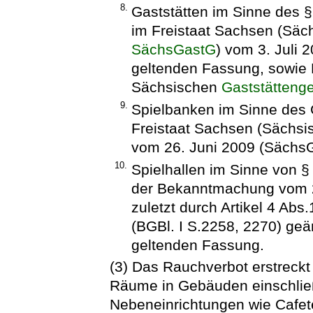
8.
Gaststätten im Sinne des §
im Freistaat Sachsen (Sä
SächsGastG
) vom 3. Juli 
geltenden Fassung, sowie E
Sächsischen
Gaststätteng
9.
Spielbanken im Sinne des 
Freistaat Sachsen (Sächs
vom 26. Juni 2009 (SächsG
10.
Spielhallen im Sinne von §
der Bekanntmachung vom 22
zuletzt durch Artikel 4 Ab
(BGBl. I S.2258, 2270) geän
geltenden Fassung.
(3) Das Rauchverbot erstreckt
Räume in Gebäuden einschlie
Nebeneinrichtungen wie Cafet