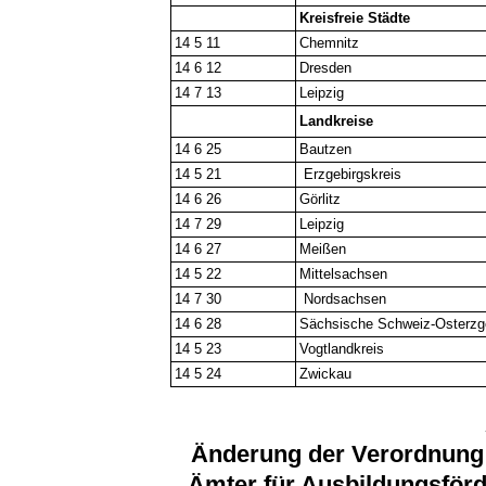
Kreisfreie Städte
14 5 11
Chemnitz
14 6 12
Dresden
14 7 13
Leipzig
Landkreise
14 6 25
Bautzen
14 5 21
Erzgebirgskreis
14 6 26
Görlitz
14 7 29
Leipzig
14 6 27
Meißen
14 5 22
Mittelsachsen
14 7 30
Nordsachsen
14 6 28
Sächsische Schweiz-Osterzg
14 5 23
Vogtlandkreis
14 5 24
Zwickau
Änderung der Verordnung ü
Ämter für Ausbildungsför