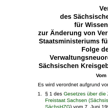
Ve
des Sächsische
für Wissen
zur Änderung von Ve
Staatsministeriums f
Folge d
Verwaltungsneuor
Sächsischen Kreisgeb
Vom 
Es wird verordnet aufgrund vo
§ 1 des
Gesetzes über die
Freistaat Sachsen (Sächs
SächsHZG
) vom 7. Juni 19