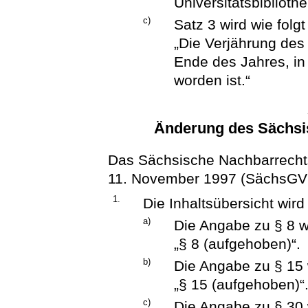
Universitätsbiblioth
c)
Satz 3 wird wie folgt
„Die Verjährung des
Ende des Jahres, in
worden ist.“
Änderung des Sächsi
Das Sächsische Nachbarrecht
11. November 1997 (SächsGVBl.
1.
Die Inhaltsübersicht wird
a)
Die Angabe zu § 8 wi
„§ 8 (aufgehoben)“.
b)
Die Angabe zu § 15 w
„§ 15 (aufgehoben)“
c)
Die Angabe zu § 30 w