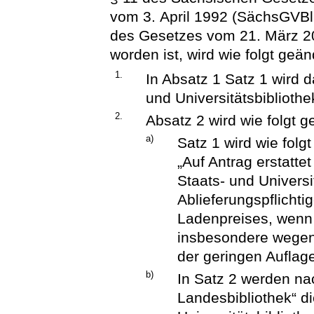
vom 3. April 1992 (SächsGVBl. 
des Gesetzes vom 21. März 2
worden ist, wird wie folgt geän
1.
In Absatz 1 Satz 1 wird d
und Universitätsbibliothek
2.
Absatz 2 wird wie folgt g
a)
Satz 1 wird wie folgt
„Auf Antrag erstatte
Staats- und Univers
Ablieferungspflichti
Ladenpreises, wenn 
insbesondere wegen
der geringen Auflage
b)
In Satz 2 werden n
Landesbibliothek“ di