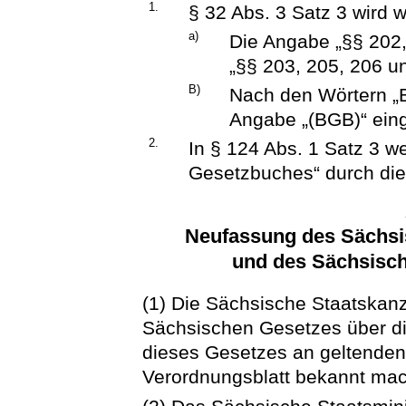
1.
§ 32 Abs. 3 Satz 3 wird w
a)
Die Angabe „§§ 202,
„§§ 203, 205, 206 un
B)
Nach den Wörtern „B
Angabe „(BGB)“ eing
2.
In § 124 Abs. 1 Satz 3 w
Gesetzbuches“ durch die
Neufassung des Sächsi
und des Sächsisc
(1) Die Sächsische Staatskanz
Sächsischen Gesetzes über die
dieses Gesetzes an geltende
Verordnungsblatt bekannt ma