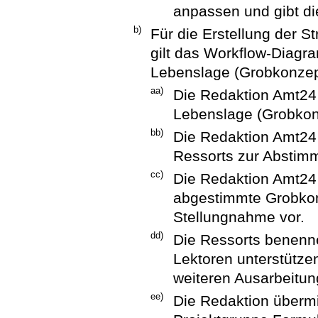
anpassen und gibt di
b)
Für die Erstellung der S
gilt das Workflow-Diagra
Lebenslage (Grobkonzept
aa)
Die Redaktion Amt24 e
Lebenslage (Grobkon
bb)
Die Redaktion Amt24 
Ressorts zur Abstim
cc)
Die Redaktion Amt24 
abgestimmte Grobkon
Stellungnahme vor.
dd)
Die Ressorts benenne
Lektoren unterstütze
weiteren Ausarbeitun
ee)
Die Redaktion übermi