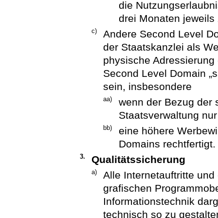
die Nutzungserlaubni
drei Monaten jeweils
c)
Andere Second Level D
der Staatskanzlei als We
physische Adressierung de
Second Level Domain „s
sein, insbesondere
aa)
wenn der Bezug der so
Staatsverwaltung nur 
bb)
eine höhere Werbewi
Domains rechtfertigt.
3.
Qualitätssicherung
a)
Alle Internetauftritte un
grafischen Programmober
Informationstechnik darg
technisch so zu gestalt