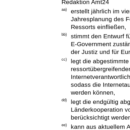
Redaktion Amt24
aa)
erstellt jährlich im v
Jahresplanung des Fo
Ressorts einfließen,
bb)
stimmt den Entwurf f
E-Government zustän
der Justiz und für E
cc)
legt die abgestimmte
ressortübergreifende
Internetverantwortli
sodass die Internetau
werden können,
dd)
legt die endgültig a
Länderkooperation vo
berücksichtigt werde
ee)
kann aus aktuellem A