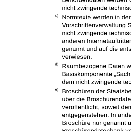
nicht zwingende techni
c)
Normtexte werden in d
Vorschriftenverwaltung S
nicht zwingende technis
anderen Internetauftritt
genannt und auf die en
verwiesen.
d)
Raumbezogene Daten we
Basiskomponente „Sachse
dem nicht zwingende te
e)
Broschüren der Staatsb
über die Broschürendat
veröffentlicht, soweit 
entgegenstehen. In ander
Broschüre nur genannt u
Broschürendatenbank ve