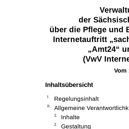
Verwalt
der Sächsisc
über die Pflege und B
Internetauftritt „sa
„Amt24“ u
(VwV Intern
Vom 
Inhaltsübersicht
I.
Regelungsinhalt
II.
Allgemeine Verantwortlichk
1.
Inhalte
2.
Gestaltung