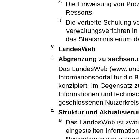
e)
Die Einweisung von Proz
Ressorts.
f)
Die vertiefte Schulung v
Verwaltungsverfahren in 
das Staatsministerium de
V.
LandesWeb
1.
Abgrenzung zu sachsen.
Das LandesWeb (www.lande
Informationsportal für die
konzipiert. Im Gegensatz z
Informationen und techni
geschlossenen Nutzerkreis 
2.
Struktur und Aktualisieru
a)
Das LandesWeb ist zweig
eingestellten Informati
Navigationswege gefund