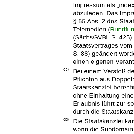
Impressum als „index
abzulegen. Das Imp
§ 55 Abs. 2 des Staa
Telemedien (
Rundfun
(SächsGVBl. S. 425), 
Staatsvertrages vom
S. 88) geändert word
einen eigenen Veran
cc)
Bei einem Verstoß d
Pflichten aus Doppel
Staatskanzlei berecht
ohne Einhaltung einer
Erlaubnis führt zur 
durch die Staatskanzl
dd)
Die Staatskanzlei ka
wenn die Subdomain 