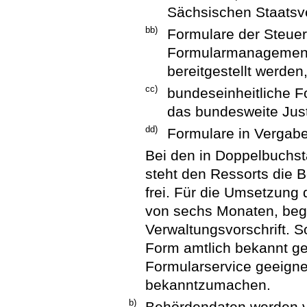
Sächsischen Staatsv
bb)
Formulare der Steuer
Formularmanagement
bereitgestellt werden
cc)
bundeseinheitliche F
das bundesweite Just
dd)
Formulare in Vergabe
Bei den in Doppelbuchs
steht den Ressorts die B
frei. Für die Umsetzung 
von sechs Monaten, begi
Verwaltungsvorschrift. S
Form amtlich bekannt ge
Formularservice geeign
bekanntzumachen.
b)
Behördendaten werden 