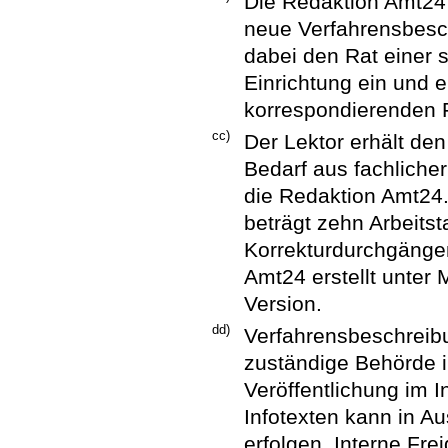
Die Redaktion Amt24 e
neue Verfahrensbesch
dabei den Rat einer 
Einrichtung ein und er
korrespondierenden 
cc)
Der Lektor erhält den
Bedarf aus fachliche
die Redaktion Amt24. 
beträgt zehn Arbeitst
Korrekturdurchgängen
Amt24 erstellt unter 
Version.
dd)
Verfahrensbeschreibu
zuständige Behörde in
Veröffentlichung im I
Infotexten kann in A
erfolgen. Interne Fr