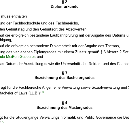
§ 2
Diplomurkunde
 muss enthalten
ung der Fachhochschule und des Fachbereichs,
en Geburtstag und den Geburtsort des Absolventen,
auf die erfolgreich bestandene Laufbahnprüfung mit der Angabe des Datums u
higung,
auf die erfolgreich bestandene Diplomarbeit mit der Angabe des Themas,
ung des verliehenen Diplomgrades mit einem Zusatz gemäß § 6 Absatz 2 Sat
ule-Meißen-Gesetzes
und
as Datum der Ausstellung sowie die Unterschrift des Rektors und des Fachbe
§ 3
Bezeichnung des Bachelorgrades
rägt für die Fachbereiche Allgemeine Verwaltung sowie Sozialverwaltung und 
4
Bachelor of Laws (LL.B.)“
§ 4
Bezeichnung des Mastergrades
ägt für die Studiengänge Verwaltungsinformatik und Public Governance die B
5
)“