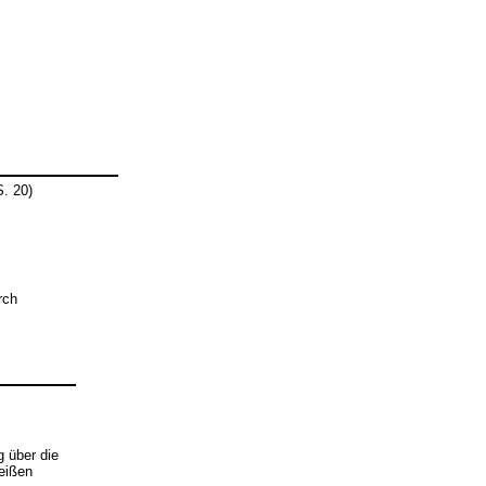
. 20)
rch
 über die
eißen