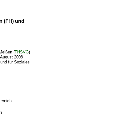
n (FH) und
Meißen (
FHSVG
)
. August 2008
und für Soziales
Bereich
h