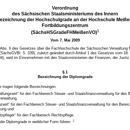
Verordnung
des Sächsischen Staatsministeriums des Innern
Bezeichnung der Hochschulgrade an der Hochschule Meiße
Fortbildungszentrum
1
(SächsHSGradeFHMeißenVO)
Vom 7. Mai 2009
 Abs. 6 des Gesetzes über die Fachhochschule der Sächsischen Verwaltung 
 (SächsGVBl. S. 339), zuletzt geändert durch Artikel 1 des Gesetzes vom 18
), wird im Einvernehmen mit den Staatsministerien der Finanzen, der Justiz 
§ 1
Bezeichnung der Diplomgrade
de tragen folgende Bezeichnungen:
ltungswirt“ für den Fachbereich Steuer- und Staatsfinanzverwaltung für den 
verwaltung,
zwirt“ für den Fachbereich Steuer- und Staatsfinanzverwaltung für den Bereic
tung und
spfleger“ für den Fachbereich Rechtspflege.
2
die Diplomgrade in weiblicher Form führen.