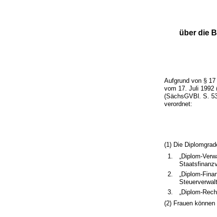
über die 
Aufgrund von § 17
vom 17. Juli 1992
(SächsGVBl. S. 534
verordnet:
(1) Die Diplomgra
1.
„Diplom-Verwa
Staatsfinanz
2.
„Diplom-Finan
Steuerverwal
3.
„Diplom-Recht
(2) Frauen können 