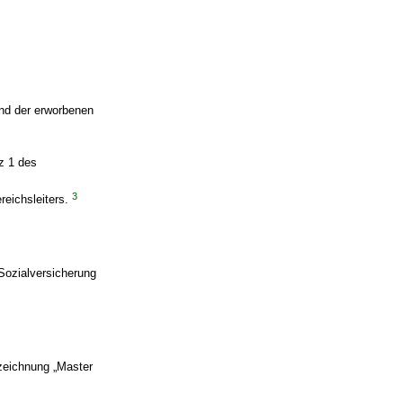
nd der erworbenen
z 1 des
3
reichsleiters.
Sozialversicherung
ezeichnung „Master