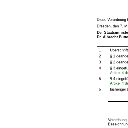
Diese Verordnung t
Dresden, den 7. M
Der Staatsministe
Dr. Albrecht Butt
1
Überschrif
2
§ 1 geände
3
§ 2 geände
4
§ 3 eingef
Artikel 4 
5
§ 4 eingef
Artikel 4 
6
bisheriger
Verordnung 
Bezeichnung