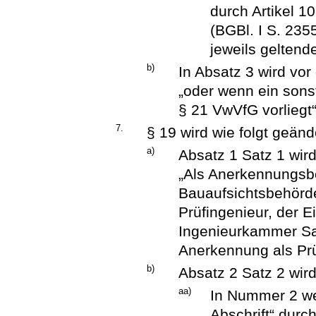
durch Artikel 1
(BGBl. I S. 235
jeweils geltend
b)
In Absatz 3 wird v
„oder wenn ein sons
§ 21 VwVfG vorliegt“
7.
§ 19 wird wie folgt geänd
a)
Absatz 1 Satz 1 wird
„Als Anerkennungsbe
Bauaufsichtsbehörd
Prüfingenieur, der 
Ingenieurkammer Sa
Anerkennung als Prü
b)
Absatz 2 Satz 2 wird
aa)
In Nummer 2 we
Abschrift“ durc