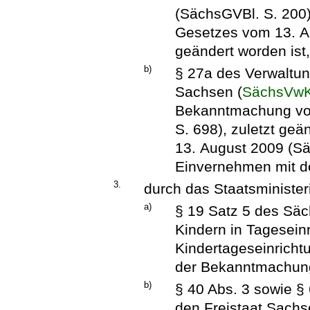
(SächsGVBl. S. 200),
Gesetzes vom 13. A
geändert worden ist
b)
§ 27a des Verwaltun
Sachsen (
SächsVw
Bekanntmachung vo
S. 698), zuletzt geä
13. August 2009 (Sä
Einvernehmen mit d
3.
durch das Staatsminister
a)
§ 19 Satz 5 des Sä
Kindern in Tagesein
Kindertageseinrich
der Bekanntmachung
b)
§ 40 Abs. 3 sowie §
den Freistaat Sachs