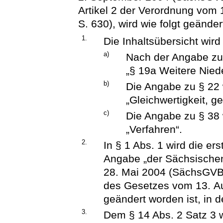
Artikel 2 der Verordnung vom
S. 630), wird wie folgt geänder
1.
Die Inhaltsübersicht wird
a)
Nach der Angabe zu 
„§ 19a Weitere Nied
b)
Die Angabe zu § 22 w
„Gleichwertigkeit, 
c)
Die Angabe zu § 38 w
„Verfahren“.
2.
In § 1 Abs. 1 wird die e
Angabe „der Sächsisch
28. Mai 2004 (SächsGVBl. 
des Gesetzes vom 13. A
geändert worden ist, in d
3.
Dem § 14 Abs. 2 Satz 3 w