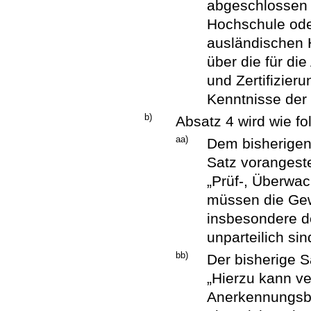
abgeschlossen 
Hochschule oder
ausländischen 
über die für di
und Zertifizieru
Kenntnisse der 
b)
Absatz 4 wird wie fo
aa)
Dem bisherigen 
Satz vorangestel
„Prüf-, Überwac
müssen die Gewä
insbesondere der
unparteilich sin
bb)
Der bisherige Sa
„Hierzu kann ve
Anerkennungsb