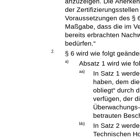
anzuzeigen. Die Anerken
der Zertifizierungsstelle
Voraussetzungen des § 6 ni
Maßgabe, dass die im V
bereits erbrachten Nach
bedürfen.“
2.
§ 6 wird wie folgt geänder
a)
Absatz 1 wird wie fo
aa)
In Satz 1 werde
haben, dem die 
obliegt“ durch 
verfügen, der d
Überwachungs- u
betrauten Beschä
bb)
In Satz 2 werd
Technischen Ho