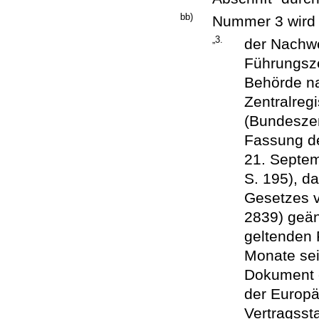
bb)
Nummer 3 wird w
„3.
der Nachwe
Führungsze
Behörde na
Zentralreg
(Bundeszen
Fassung d
21. Septem
S. 195), da
Gesetzes v
2839) geänd
geltenden F
Monate sein
Dokument e
der Europä
Vertragss