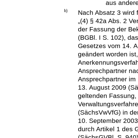
aus andere
b)
Nach Absatz 3 wird 
„(4) § 42a Abs. 2 V
der Fassung der Be
(BGBl. I S. 102), das
Gesetzes vom 14. Au
geändert worden ist,
Anerkennungsverfah
Ansprechpartner nac
Ansprechpartner im
13. August 2009 (Sä
geltenden Fassung, 
Verwaltungsverfahre
(SächsVwVfG) in d
10. September 2003 
durch Artikel 1 de
(SächsGVBl. S. 940)