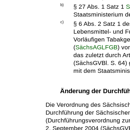
b)
§ 27 Abs. 1 Satz 1
S
Staatsministerium d
c)
§ 6 Abs. 2 Satz 1 d
Lebensmittel- und F
Vorläufigen Tabakge
(
SächsAGLFGB
) vo
das zuletzt durch A
(SächsGVBl. S. 64) 
mit dem Staatsminis
Änderung der Durchfü
Die Verordnung des Sächsisch
Durchführung der Sächsische
(Durchführungsverordnung z
2. September 2004 (SächsGVBl