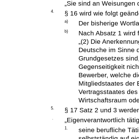
„Sie sind an Weisungen 
4.
§ 16 wird wie folgt geänd
a)
Der bisherige Wortla
b)
Nach Absatz 1 wird 
„(2) Die Anerkennun
Deutsche im Sinne d
Grundgesetzes sind,
Gegenseitigkeit nicht
Bewerber, welche di
Mitgliedstaates der
Vertragsstaates de
Wirtschaftsraum ode
5.
§ 17 Satz 2 und 3 werden 
.
„Eigenverantwortlich täti
1.
seine berufliche Tät
selbstständig auf 