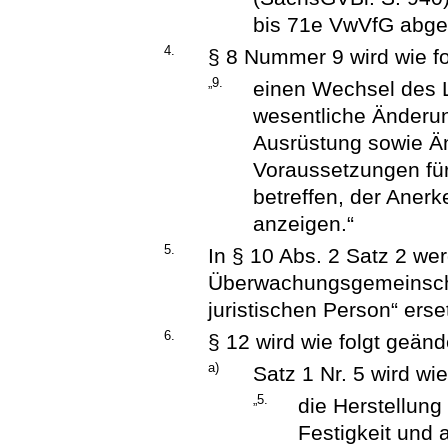
bis 71e VwVfG abge
4.
§ 8 Nummer 9 wird wie fo
„9.
einen Wechsel des Le
wesentliche Änderun
Ausrüstung sowie Än
Voraussetzungen für
betreffen, der Aner
anzeigen.“
5.
In § 10 Abs. 2 Satz 2 we
Überwachungsgemeinschaf
juristischen Person“ erset
6.
§ 12 wird wie folgt geänd
a)
Satz 1 Nr. 5 wird wie
„5.
die Herstellung
Festigkeit und