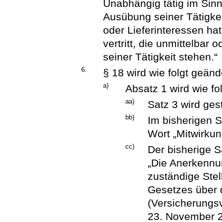
Unabhängig tätig im Sinne
Ausübung seiner Tätigke
oder Lieferinteressen ha
vertritt, die unmittelba
seiner Tätigkeit stehen.“
6.
§ 18 wird wie folgt geänd
a)
Absatz 1 wird wie fo
aa)
Satz 3 wird ges
bb)
Im bisherigen S
Wort „Mitwirkun
cc)
Der bisherige Sa
„Die Anerkennun
zuständige Stel
Gesetzes über 
(Versicherungs
23. November 20