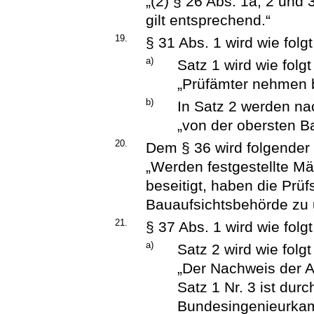
„(2) § 26 Abs. 1a, 2 und 
gilt entsprechend.“
19.
§ 31 Abs. 1 wird wie folg
a)
Satz 1 wird wie folgt
„Prüfämter nehmen b
b)
In Satz 2 werden na
„von der obersten B
20.
Dem § 36 wird folgender 
„Werden festgestellte Mä
beseitigt, haben die Prü
Bauaufsichtsbehörde zu u
21.
§ 37 Abs. 1 wird wie folg
a)
Satz 2 wird wie folgt
„Der Nachweis der 
Satz 1 Nr. 3 ist dur
Bundesingenieurkam