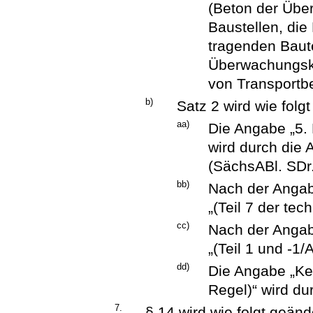
(Beton der Übe
Baustellen, die
tragenden Baut
Überwachungskl
von Transportbe
b)
Satz 2 wird wie folg
aa)
Die Angabe „5.
wird durch die 
(SächsABl. SDr.
bb)
Nach der Angab
„(Teil 7 der tec
cc)
Nach der Angab
„(Teil 1 und -1
dd)
Die Angabe „Ken
Regel)“ wird du
7.
§ 14 wird wie folgt geänd