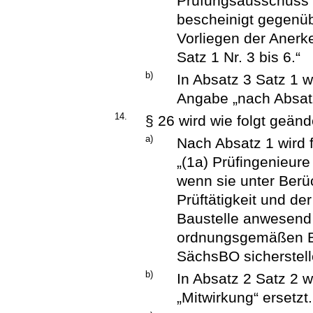
Prüfungsausschuss 
bescheinigt gegenü
Vorliegen der Aner
Satz 1 Nr. 3 bis 6.“
b)
In Absatz 3 Satz 1 
Angabe „nach Absatz
14.
§ 26 wird wie folgt geänd
a)
Nach Absatz 1 wird 
„(1a) Prüfingenieur
wenn sie unter Berü
Prüftätigkeit und der
Baustelle anwesend
ordnungsgemäßen B
SächsBO sicherstell
b)
In Absatz 2 Satz 2 w
„Mitwirkung“ ersetzt.