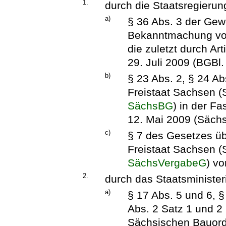
1.
durch die Staatsregierun
a)
§ 36 Abs. 3 der Gew
Bekanntmachung vom
die zuletzt durch Ar
29. Juli 2009 (BGBl.
b)
§ 23 Abs. 2, § 24 A
Freistaat Sachsen 
SächsBG
) in der 
12. Mai 2009 (Sächs
c)
§ 7 des Gesetzes übe
Freistaat Sachsen 
SächsVergabeG
) v
2.
durch das Staatsministe
a)
§ 17 Abs. 5 und 6, §
Abs. 2 Satz 1 und 2 
Sächsischen Bauord