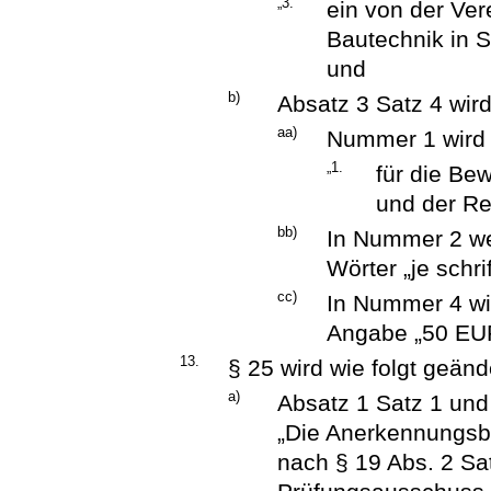
„3.
ein von der Ver
Bautechnik in 
und
b)
Absatz 3 Satz 4 wird
aa)
Nummer 1 wird w
„1.
für die Be
und der Re
bb)
In Nummer 2 we
Wörter „je schri
cc)
In Nummer 4 wi
Angabe „50 EUR
13.
§ 25 wird wie folgt geänd
a)
Absatz 1 Satz 1 und 
„Die Anerkennungsbe
nach § 19 Abs. 2 Sa