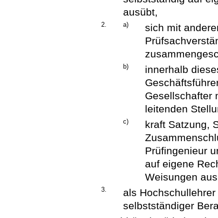
ausübt,
2.
a)
sich mit andere
Prüfsachverstän
zusammengesch
b)
innerhalb dies
Geschäftsführer
Gesellschafter 
leitenden Stellu
c)
kraft Satzung, 
Zusammenschlu
Prüfingenieur u
auf eigene Rec
Weisungen aus
3.
als Hochschullehrer
selbstständiger Berat