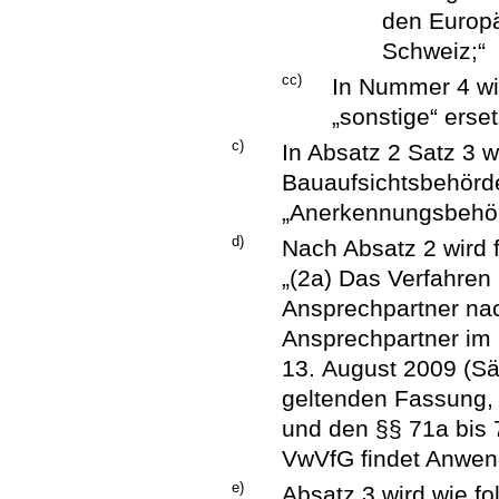
den Europä
Schweiz;“
cc)
In Nummer 4 wi
„sonstige“ erset
c)
In Absatz 2 Satz 3 
Bauaufsichtsbehörd
„Anerkennungsbehör
d)
Nach Absatz 2 wird 
„(2a) Das Verfahren
Ansprechpartner nac
Ansprechpartner im
13. August 2009 (Sä
geltenden Fassung,
und den §§ 71a bis
VwVfG findet Anwen
e)
Absatz 3 wird wie fol