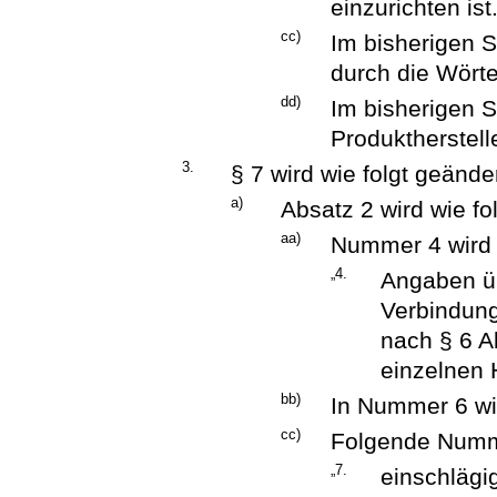
einzurichten ist.
cc)
Im bisherigen S
durch die Wörte
dd)
Im bisherigen S
Produktherstell
3.
§ 7 wird wie folgt geänder
a)
Absatz 2 wird wie fo
aa)
Nummer 4 wird w
„4.
Angaben üb
Verbindung
nach § 6 A
einzelnen H
bb)
In Nummer 6 wi
cc)
Folgende Numme
„7.
einschlägi