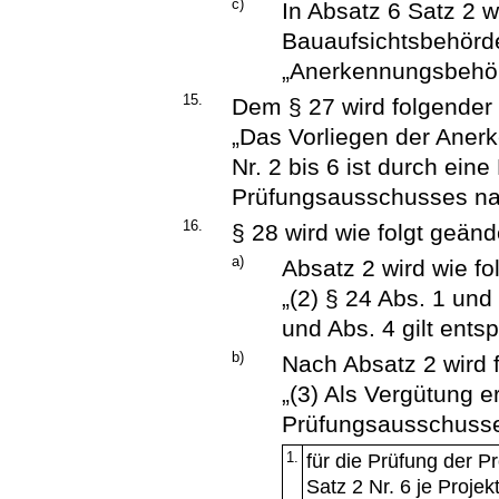
c)
In Absatz 6 Satz 2 
Bauaufsichtsbehörd
„Anerkennungsbehör
15.
Dem § 27 wird folgender 
„Das Vorliegen der Ane
Nr. 2 bis 6 ist durch ein
Prüfungsausschusses na
16.
§ 28 wird wie folgt geänd
a)
Absatz 2 wird wie fol
„(2) § 24 Abs. 1 und 
und Abs. 4 gilt ents
b)
Nach Absatz 2 wird 
„(3) Als Vergütung e
Prüfungsausschuss
1.
für die Prüfung der P
Satz 2 Nr. 6 je Projek