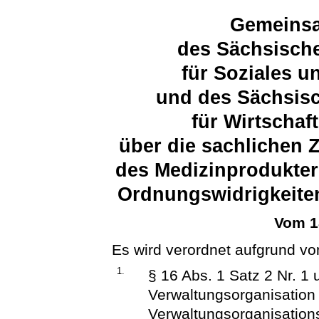
Gemeins
des Sächsische
für Soziales 
und des Sächsisc
für Wirtschaf
über die sachlichen 
des Medizinprodukter
Ordnungswidrigkeite
Vom 1
Es wird verordnet aufgrund vo
1.
§ 16 Abs. 1 Satz 2 Nr. 1
Verwaltungsorganisation
Verwaltungsorganisatio