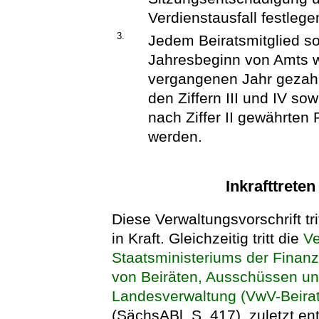
Verdienstausfall festlege
3.
Jedem Beiratsmitglied s
Jahresbeginn von Amts w
vergangenen Jahr gezah
den Ziffern III und IV sow
nach Ziffer II gewährten
werden.
Inkrafttrete
Diese Verwaltungsvorschrift tr
in Kraft. Gleichzeitig tritt die
Ve
Staatsministeriums der Finanz
von Beiräten, Ausschüssen u
Landesverwaltung (VwV-Beira
(SächsABl. S. 417), zuletzt en