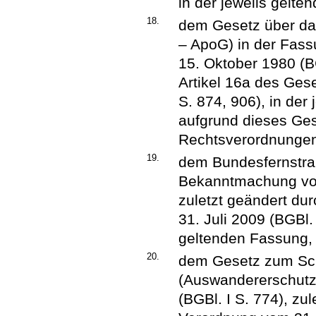
in der jeweils gelte
18.
dem Gesetz über d
– ApoG) in der Fas
15. Oktober 1980 (BG
Artikel 16a des Ges
S. 874, 906), in der
aufgrund dieses Ge
Rechtsverordnunge
19.
dem Bundesfernstra
Bekanntmachung vom
zuletzt geändert du
31. Juli 2009 (BGBl. 
geltenden Fassung,
20.
dem Gesetz zum Sc
(Auswandererschut
(BGBl. I S. 774), zul