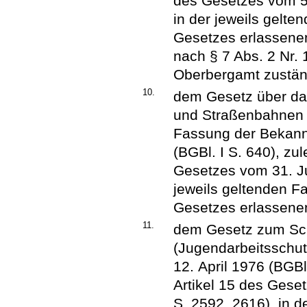
des Gesetzes vom 5.
in der jeweils gelt
Gesetzes erlassene
nach § 7 Abs. 2 Nr.
Oberbergamt zuständ
10.
dem Gesetz über da
und Straßenbahnen 
Fassung der Bekan
(BGBl. I S. 640), zul
Gesetzes vom 31. Jul
jeweils geltenden F
Gesetzes erlassene
11.
dem Gesetz zum Sch
(Jugendarbeitsschu
12. April 1976 (BGBl
Artikel 15 des Gese
S. 2592, 2616), in 