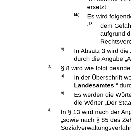
ersetzt.
bb)
Es wird folgen
„13.
dem Gefah
aufgrund d
Rechtsver
b)
In Absatz 3 wird die
durch die Angabe „Ab
3.
§ 8 wird wie folgt geänder
a)
In der Überschrift w
Landesamtes
“ dur
b)
Es werden die Wört
die Wörter „Der Staa
4.
In § 13 wird nach der An
„sowie nach § 85 des Ze
Sozialverwaltungsverfah