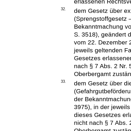
erlassenen Rechtsv
32.
dem Gesetz über exp
(Sprengstoffgesetz 
Bekanntmachung vom
S. 3518), geändert 
vom 22. Dezember 20
jeweils geltenden F
Gesetzes erlassene
nach § 7 Abs. 2 Nr.
Oberbergamt zuständ
33.
dem Gesetz über die
(Gefahrgutbeförder
der Bekanntmachung 
3975), in der jewei
dieses Gesetzes er
nicht nach § 7 Abs.
Oberbergamt zuständ