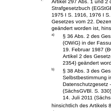
Artikel 297 Abs. 1 und 
Strafgesetzbuch (EGStGB
1975 I S. 1916, 1976 I S.
Gesetzes vom 22. Dezemb
geändert worden ist, hinsi
a)
§ 36 Abs. 2 des Ges
(OWiG) in der Fas
19. Februar 1987 (BG
Artikel 2 des Gesetz
2354) geändert word
b)
§ 38 Abs. 3 des Ges
Selbstbestimmung i
Datenschutzgesetz
(SächsGVBl. S. 330)
14. Juli 2011 (Sächs
hinsichtlich des Artikels 8