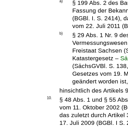
a)
§ 199 Abs. 2 des B
Fassung der Bekan
(BGBl. I. S. 2414), 
vom 22. Juli 2011 (B
b)
§ 29 Abs. 1 Nr. 9 d
Vermessungswesen u
Freistaat Sachsen 
Katastergesetz –
Sä
(SächsGVBl. S. 138, 
Gesetzes vom 19. M
geändert worden ist
hinsichtlich des Artikels 9
10.
§ 48 Abs. 1 und § 55 Ab
vom 11. Oktober 2002 (BG
das zuletzt durch Artike
17. Juli 2009 (BGBl. I S.