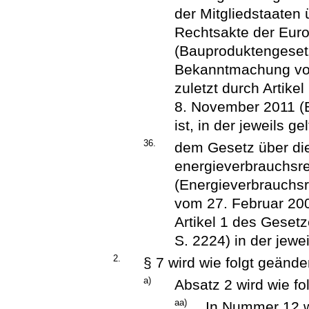
der Mitgliedstaaten
Rechtsakte der Eur
(Bauproduktengeset
Bekanntmachung vom 
zuletzt durch Artik
8. November 2011 (B
ist, in der jeweils 
36.
dem Gesetz über di
energieverbrauchsre
(Energieverbrauchs
vom 27. Februar 200
Artikel 1 des Geset
S. 2224) in der jewe
2.
§ 7 wird wie folgt geänder
a)
Absatz 2 wird wie fo
aa)
In Nummer 12 w