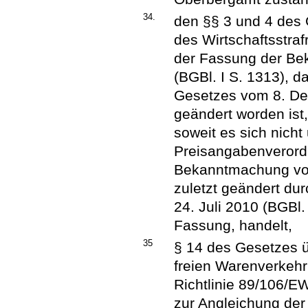
34.
den §§ 3 und 4 des 
des Wirtschaftsstraf
der Fassung der Be
(BGBl. I S. 1313), da
Gesetzes vom 8. De
geändert worden ist,
soweit es sich nich
Preisangabenverord
Bekanntmachung vom
zuletzt geändert du
24. Juli 2010 (BGBl. 
Fassung, handelt,
35
§ 14 des Gesetzes ü
freien Warenverkeh
Richtlinie 89/106/
zur Angleichung der