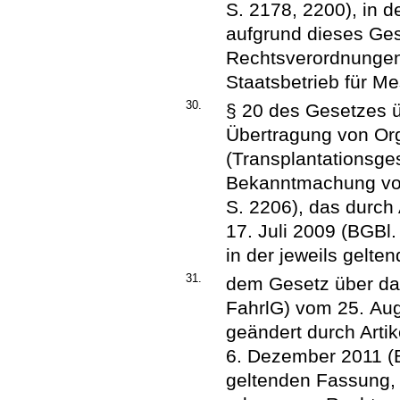
S. 2178, 2200), in 
aufgrund dieses Ge
Rechtsverordnungen,
Staatsbetrieb für M
30.
§ 20 des Gesetzes 
Übertragung von O
(Transplantationsge
Bekanntmachung vom
S. 2206), das durch
17. Juli 2009 (BGBl.
in der jeweils gelte
31.
dem Gesetz über da
FahrlG) vom 25. Augu
geändert durch Arti
6. Dezember 2011 (BG
geltenden Fassung,