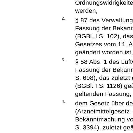
Ordnungswidrigkeit
werden,
2.
§ 87 des Verwaltung
Fassung der Bekan
(BGBl. I S. 102), das
Gesetzes vom 14. Au
geändert worden ist,
3.
§ 58 Abs. 1 des Luf
Fassung der Bekann
S. 698), das zuletz
(BGBl. I S. 1126) geä
geltenden Fassung,
4.
dem Gesetz über den
(Arzneimittelgesetz
Bekanntmachung vo
S. 3394), zuletzt ge