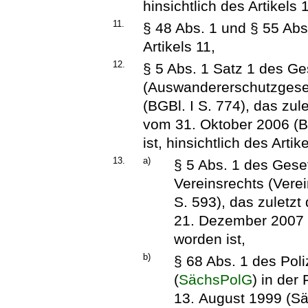
hinsichtlich des Artikels 
11.
§ 48 Abs. 1 und § 55 Abs
Artikels 11,
12.
§ 5 Abs. 1 Satz 1 des G
(Auswandererschutzgese
(BGBl. I S. 774), das zul
vom 31. Oktober 2006 (B
ist, hinsichtlich des Artik
13.
a)
§ 5 Abs. 1 des Gese
Vereinsrechts (Vere
S. 593), das zuletzt
21. Dezember 2007 (
worden ist,
b)
§ 68 Abs. 1 des Pol
(
SächsPolG
) in de
13. August 1999 (Sä