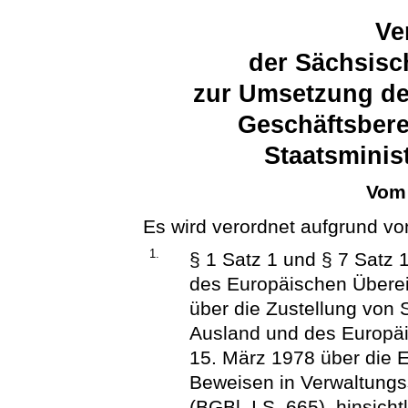
Ve
der Sächsisc
zur Umsetzung de
Geschäftsbere
Staatsminis
Vom 
Es wird verordnet aufgrund vo
1.
§ 1 Satz 1 und § 7 Satz
des Europäischen Über
über die Zustellung von 
Ausland und des Europ
15. März 1978 über die 
Beweisen in Verwaltungs
(BGBl. I S. 665), hinsicht