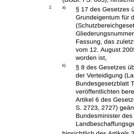
2.
a)
§ 17 des Gesetzes 
Grundeigentum für di
(Schutzbereichgesetz
Gliederungsnummer 5
Fassung, das zuletz
vom 12. August 2005
worden ist,
b)
§ 8 des Gesetzes üb
der Verteidigung (L
Bundesgesetzblatt T
veröffentlichten ber
Artikel 6 des Geset
S. 2723, 2727) geän
Bundesminister des 
Landbeschaffungsge
hinsichtlich des Artikels 2