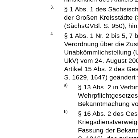
3.
§ 1 Abs. 1 des Sächsisc
der Großen Kreisstädte (
(SächsGVBl. S. 950), hins
4.
§ 1 Abs. 1 Nr. 2 bis 5, 7
Verordnung über die Zust
Unabkömmlichstellung (
UkV) vom 24. August 2005
Artikel 15 Abs. 2 des Ge
S. 1629, 1647) geändert 
a)
§ 13 Abs. 2 in Verbi
Wehrpflichtgesetzes
Bekanntmachung vom
b)
§ 16 Abs. 2 des Gese
Kriegsdienstverweige
Fassung der Bekann