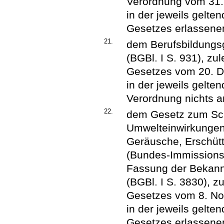
Verordnung vom 31. 
in der jeweils gelt
Gesetzes erlassene
21.
dem Berufsbildungs
(BGBl. I S. 931), zu
Gesetzes vom 20. De
in der jeweils gelte
Verordnung nichts a
22.
dem Gesetz zum Sch
Umwelteinwirkungen
Geräusche, Erschüt
(Bundes-Immissions
Fassung der Bekan
(BGBl. I S. 3830), z
Gesetzes vom 8. Nov
in der jeweils gelt
Gesetzes erlassenen