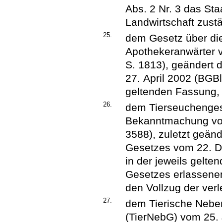
Abs. 2 Nr. 3 das St
Landwirtschaft zustä
25.
dem Gesetz über die
Apothekeranwärter 
S. 1813), geändert 
27. April 2002 (BGBl.
geltenden Fassung,
26.
dem Tierseuchengese
Bekanntmachung vom
3588), zuletzt geänd
Gesetzes vom 22. De
in der jeweils gelt
Gesetzes erlassenen
den Vollzug der verle
27.
dem Tierische Nebe
(TierNebG) vom 25. J