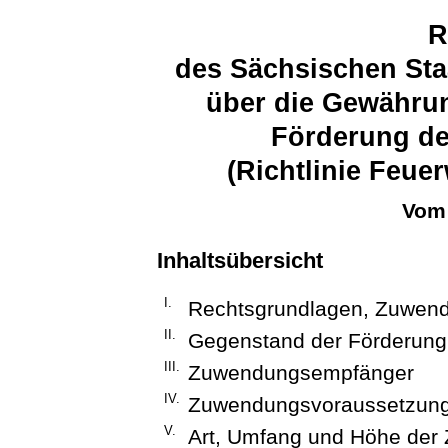
R
des Sächsischen Sta
über die Gewähru
Förderung d
(Richtlinie Feu
Vom 
Inhaltsübersicht
I.
Rechtsgrundlagen, Zuwen
II.
Gegenstand der Förderung
III.
Zuwendungsempfänger
IV.
Zuwendungsvoraussetzun
V.
Art, Umfang und Höhe der