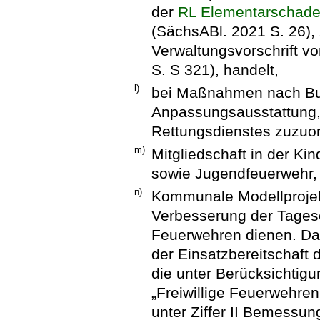
der
RL Elementarschade
(SächsABl. 2021 S. 26), 
Verwaltungsvorschrift v
S. S 321), handelt,
l)
bei Maßnahmen nach Buc
Anpassungsausstattung, 
Rettungsdienstes zuzuor
m)
Mitgliedschaft in der Ki
sowie Jugendfeuerwehr,
n)
Kommunale Modellprojek
Verbesserung der Tagesei
Feuerwehren dienen. Daz
der Einsatzbereitschaft 
die unter Berücksichtigu
„Freiwillige Feuerwehre
unter Ziffer II Bemessun