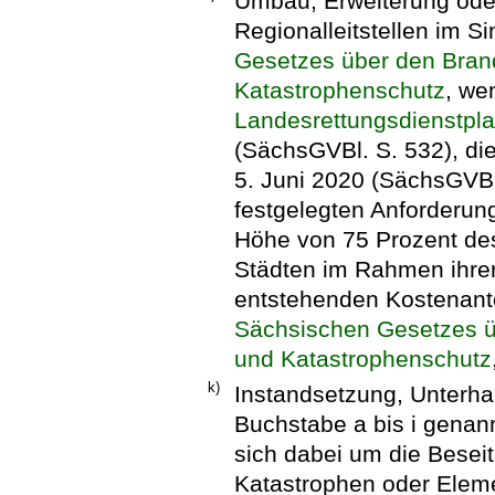
Umbau, Erweiterung oder
Regionalleitstellen im S
Gesetzes über den Bran
Katastrophenschutz
, we
Landesrettungsdienstpl
(SächsGVBl. S. 532), di
5. Juni 2020 (SächsGVBl
festgelegten Anforderung
Höhe von 75 Prozent des
Städten im Rahmen ihrer
entstehenden Kostenante
Sächsischen Gesetzes ü
und Katastrophenschutz
k)
Instandsetzung, Unterhal
Buchstabe a bis i genan
sich dabei um die Besei
Katastrophen oder Elem