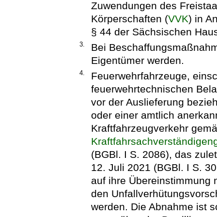
Zuwendungen des Freista
Körperschaften (
VVK
) in A
§ 44 der Sächsischen Haus
3.
Bei Beschaffungsmaßnah
Eigentümer werden.
4.
Feuerwehrfahrzeuge, einsch
feuerwehrtechnischen Bel
vor der Auslieferung bezie
oder einer amtlich anerkan
Kraftfahrzeugverkehr gemä
Kraftfahrsachverständigen
(BGBl. I S. 2086), das zule
12. Juli 2021 (BGBl. I S. 
auf ihre Übereinstimmung m
den Unfallverhütungsvorsc
werden. Die Abnahme ist sc