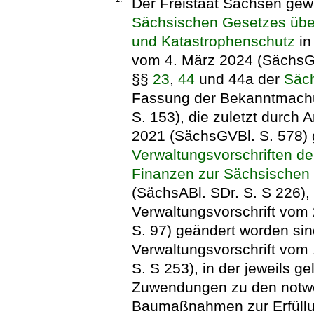
Der Freistaat Sachsen gew
Sächsischen Gesetzes über
und Katastrophenschutz
in
vom 4. März 2024 (SächsG
§§
23
,
44
und 44a der
Säc
Fassung der Bekanntmachu
S. 153), die zuletzt durch 
2021 (SächsGVBl. S. 578) 
Verwaltungsvorschriften d
Finanzen zur Sächsischen
(SächsABl. SDr. S. S 226), 
Verwaltungsvorschrift vom
S. 97) geändert worden sind
Verwaltungsvorschrift vom
S. S 253), in der jeweils g
Zuwendungen zu den notw
Baumaßnahmen zur Erfüll