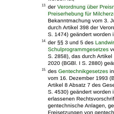
13.
der
Verordnung über Preisn
Preiserhebung für Milcher
Bekanntmachung vom 3. Juni
durch Artikel 398 der Vero
S. 1474) geändert worden i
14.
der §§ 3 und 5 des
Landwir
Schulprogrammgesetzes
v
S. 2858), das durch Artik
2020 (BGBl. I S. 2880) geä
15.
des
Gentechnikgesetzes
in
vom 16. Dezember 1993 (BGB
Artikel 8 Absatz 7 des Ge
S. 4530) geändert worden i
erlassenen Rechtsvorschrift
gentechnische Anlagen, ge
Freisetzungen von gentec