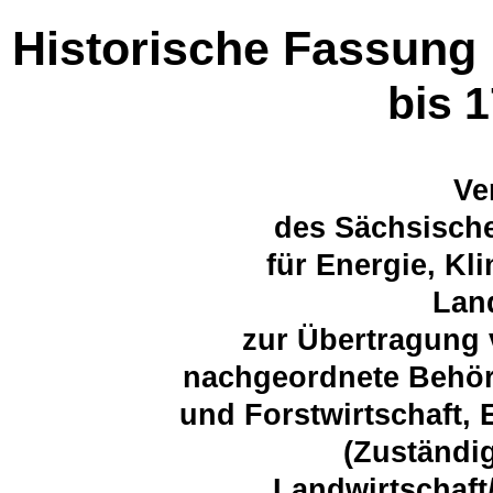
Historische Fassung
bis 
Ve
des Sächsische
für Energie, K
Lan
zur Übertragung 
nachgeordnete Behör
und Forstwirtschaft,
(Zuständi
Landwirtschaft