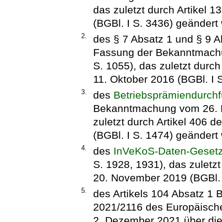
das zuletzt durch Artikel 
(BGBl. I S. 3436) geändert 
2.
des § 7 Absatz 1 und § 9 
Fassung der Bekanntmachun
S. 1055), das zuletzt durc
11. Oktober 2016 (BGBl. I 
3.
des
Betriebsprämiendurch
Bekanntmachung vom 26. N
zuletzt durch Artikel 406 
(BGBl. I S. 1474) geändert 
4.
des
InVeKoS-Daten-Geset
S. 1928, 1931), das zuletz
20. November 2019 (BGBl. I
5.
des Artikels 104 Absatz 1
2021/2116 des Europäisch
2. Dezember 2021 über die