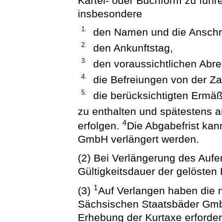
Kartei- oder Buchform zu führ
insbesondere
1.
den Namen und die Anschrif
2.
den Ankunftstag,
3.
den voraussichtlichen Abre
4.
die Befreiungen von der Z
5.
die berücksichtigten Ermä
zu enthalten und spätestens 
4
erfolgen.
Die Abgabefrist kan
GmbH verlängert werden.
(2) Bei Verlängerung des Aufent
Gültigkeitsdauer der gelösten
1
(3)
Auf Verlangen haben die n
Sächsischen Staatsbäder GmbH
Erhebung der Kurtaxe erforderl