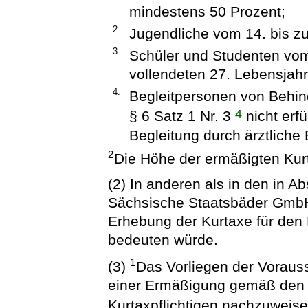
mindestens 50 Prozent;
2.
Jugendliche vom 14. bis z
3.
Schüler und Studenten vom
vollendeten 27. Lebensjahr
4.
Begleitpersonen von Behin
4
§ 6 Satz 1 Nr. 3
nicht erf
Begleitung durch ärztlich
2
Die Höhe der ermäßigten Kurt
(2) In anderen als in den in A
Sächsische Staatsbäder GmbH 
Erhebung der Kurtaxe für den 
bedeuten würde.
1
(3)
Das Vorliegen der Voraus
einer Ermäßigung gemäß den A
Kurtaxpflichtigen nachzuweis