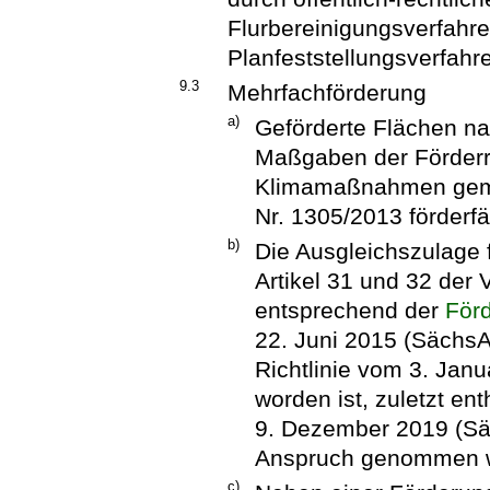
Flurbereinigungsverfahr
Planfeststellungsverfah
9.3
Mehrfachförderung
a)
Geförderte Flächen nac
Maßgaben der Förderri
Klimamaßnahmen gemäß
Nr. 1305/2013 förderfä
b)
Die Ausgleichszulage 
Artikel 31 und 32 der
entsprechend der
Förd
22. Juni 2015 (SächsAB
Richtlinie vom 3. Jan
worden ist, zuletzt en
9. Dezember 2019 (Säc
Anspruch genommen 
c)