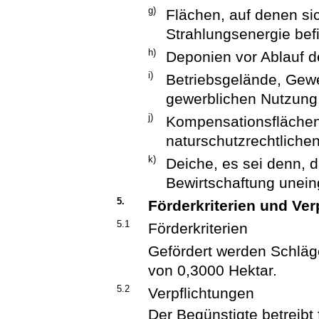
g)
Flächen, auf denen si
Strahlungsenergie bef
h)
Deponien vor Ablauf d
i)
Betriebsgelände, Gewe
gewerblichen Nutzung
j)
Kompensationsflächen
naturschutzrechtliche
k)
Deiche, es sei denn,
Bewirtschaftung unein
5.
Förderkriterien und Ver
5.1
Förderkriterien
Gefördert werden Schläg
von 0,3000 Hektar.
5.2
Verpflichtungen
Der Begünstigte betreibt