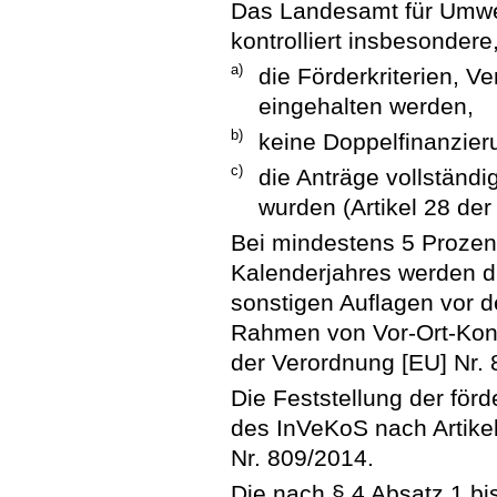
Das Landesamt für Umwel
kontrolliert insbesondere
a)
die Förderkriterien, V
eingehalten werden,
b)
keine Doppelfinanzieru
c)
die Anträge vollständig
wurden (Artikel 28 der
Bei mindestens 5 Prozen
Kalenderjahres werden di
sonstigen Auflagen vor d
Rahmen von Vor-Ort-Kontr
der Verordnung [EU] Nr. 
Die Feststellung der för
des InVeKoS nach Artikel
Nr. 809/2014.
Die nach § 4 Absatz 1 bi