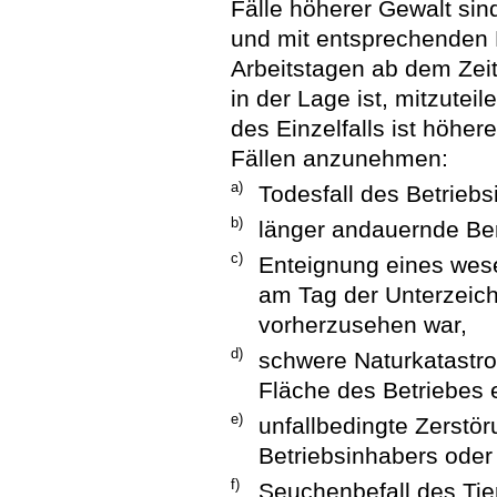
Fälle höherer Gewalt sind
und mit entsprechenden
Arbeitstagen ab dem Zei
in der Lage ist, mitzut
des Einzelfalls ist höhe
Fällen anzunehmen:
a)
Todesfall des Betriebs
b)
länger andauernde Ber
c)
Enteignung eines wesen
am Tag der Unterzeich
vorherzusehen war,
d)
schwere Naturkatastrop
Fläche des Betriebes e
e)
unfallbedingte Zerstö
Betriebsinhabers oder
f)
Seuchenbefall des Tie