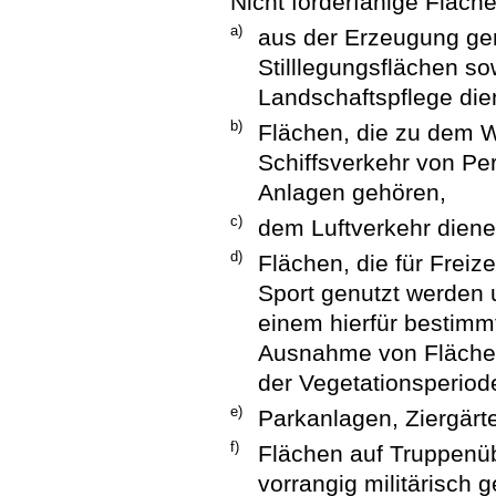
Nicht förderfähige Fläch
a)
aus der Erzeugung g
Stilllegungsflächen s
Landschaftspflege die
b)
Flächen, die zu dem W
Schiffsverkehr von P
Anlagen gehören,
c)
dem Luftverkehr dien
d)
Flächen, die für Frei
Sport genutzt werden u
einem hierfür bestimm
Ausnahme von Flächen,
der Vegetationsperiode
e)
Parkanlagen, Ziergärt
f)
Flächen auf Truppenüb
vorrangig militärisch 