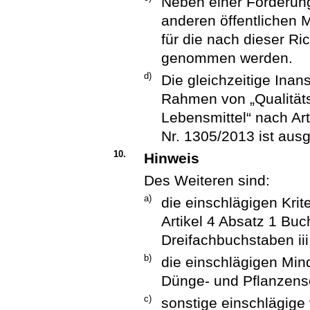
Neben einer Förderung
anderen öffentlichen M
für die nach dieser Ri
genommen werden.
d)
Die gleichzeitige In
Rahmen von „Qualität
Lebensmittel“ nach Ar
Nr. 1305/2013 ist aus
10.
Hinweis
Des Weiteren sind:
a)
die einschlägigen Kri
Artikel 4 Absatz 1 Bu
Dreifachbuchstaben ii
b)
die einschlägigen Min
Dünge- und Pflanzensc
c)
sonstige einschlägige