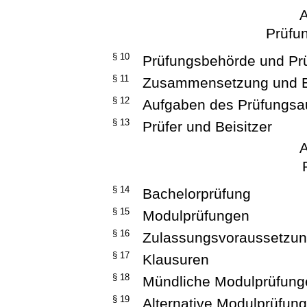
A
Prüfu
§ 10
Prüfungsbehörde und Pr
§ 11
Zusammensetzung und B
§ 12
Aufgaben des Prüfungsa
§ 13
Prüfer und Beisitzer
A
§ 14
Bachelorprüfung
§ 15
Modulprüfungen
§ 16
Zulassungsvoraussetzu
§ 17
Klausuren
§ 18
Mündliche Modulprüfung
§ 19
Alternative Modulprüfun