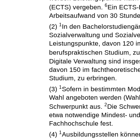
6
(ECTS) vergeben.
Ein ECTS-L
Arbeitsaufwand von 30 Stunde
1
(2)
In den Bachelorstudiengä
Sozialverwaltung und Sozialv
Leistungspunkte, davon 120 i
berufspraktischen Studium, zu
Digitale Verwaltung sind ins
davon 150 im fachtheoretisch
Studium, zu erbringen.
1
(3)
Sofern in bestimmten Mo
Wahl angeboten werden (Wahlp
2
Schwerpunkt aus.
Die Schwer
etwa notwendige Mindest- und
Fachhochschule fest.
1
(4)
Ausbildungsstellen könne