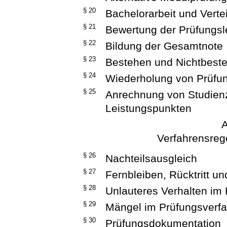
§ 20
Bachelorarbeit und Verte
§ 21
Bewertung der Prüfungsl
§ 22
Bildung der Gesamtnote
§ 23
Bestehen und Nichtbest
§ 24
Wiederholung von Prüfu
§ 25
Anrechnung von Studien
Leistungspunkten
A
Verfahrensreg
§ 26
Nachteilsausgleich
§ 27
Fernbleiben, Rücktritt u
§ 28
Unlauteres Verhalten im
§ 29
Mängel im Prüfungsverf
§ 30
Prüfungsdokumentation