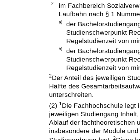
2.
im Fachbereich Sozialverwa
Laufbahn nach § 1 Numme
a)
der Bachelorstudiengang
Studienschwerpunkt Rech
Regelstudienzeit von m
b)
der Bachelorstudiengang
Studienschwerpunkt Rech
Regelstudienzeit von m
2
Der Anteil des jeweiligen St
Hälfte des Gesamtarbeitsaufw
unterschreiten.
1
(2)
Die Fachhochschule legt 
jeweiligen Studiengang Inhalt
Ablauf der fachtheoretischen 
insbesondere der Module und 
2
Studienordnung fest.
Diese b