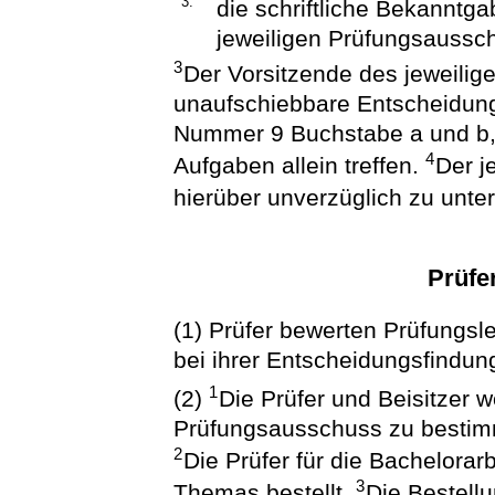
3.
die schriftliche Bekannt
jeweiligen Prüfungsaussch
3
Der Vorsitzende des jeweili
unaufschiebbare Entscheidung
Nummer 9 Buchstabe a und b
4
Aufgaben allein treffen.
Der j
hierüber unverzüglich zu unter
Prüfe
(1) Prüfer bewerten Prüfungsl
bei ihrer Entscheidungsfindun
1
(2)
Die Prüfer und Beisitzer 
Prüfungsausschuss zu bestimm
2
Die Prüfer für die Bachelorar
3
Themas bestellt.
Die Bestell