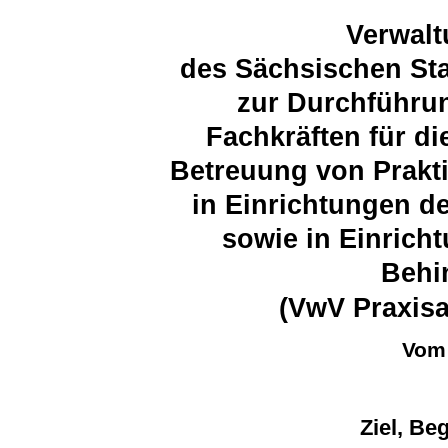
Verwalt
des Sächsischen Sta
zur Durchführun
Fachkräften für di
Betreuung von Prakt
in Einrichtungen d
sowie in Einrich
Behi
(VwV Praxisa
Vom 
Ziel, Be