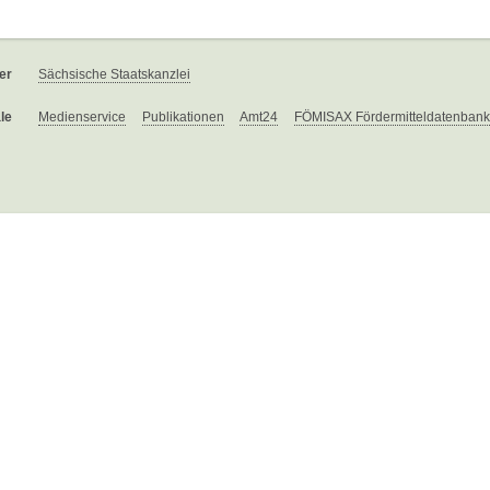
er
Sächsische Staatskanzlei
le
Medienservice
Publikationen
Amt24
FÖMISAX Fördermitteldatenbank