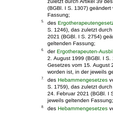
zuletzt durch Artikel 39 d
(BGBl. I S. 1307) geändert 
Fassung;
5.
des
Ergotherapeutengeset
S. 1246), das zuletzt durch
2021 (BGBl. I S. 2754) geän
geltenden Fassung;
6.
der
Ergotherapeuten-Ausbi
2. August 1999 (BGBl. I S. 
Gesetzes vom 15. August 2
worden ist, in der jeweils 
7.
des
Hebammengesetzes
v
S. 1759), das zuletzt durc
24. Februar 2021 (BGBl. I S
jeweils geltenden Fassung
8.
des
Hebammengesetzes
vo