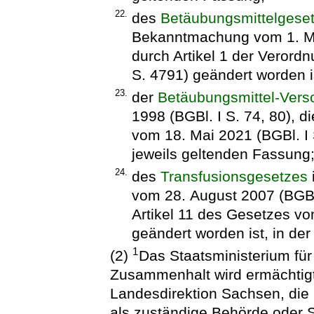
22.
des
Betäubungsmittelgese
Bekanntmachung vom 1. Mär
durch Artikel 1 der Veror
S. 4791) geändert worden i
23.
der
Betäubungsmittel-Vers
1998 (BGBl. I S. 74, 80), d
vom 18. Mai 2021 (BGBl. I 
jeweils geltenden Fassung
24.
des
Transfusionsgesetzes
vom 28. August 2007 (BGBl.
Artikel 11 des Gesetzes vo
geändert worden ist, in de
1
(2)
Das Staatsministerium für
Zusammenhalt wird ermächtigt
Landesdirektion Sachsen, die
als zuständige Behörde oder S