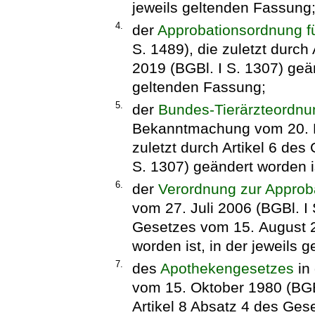
jeweils geltenden Fassung
4.
der
Approbationsordnung f
S. 1489), die zuletzt durc
2019 (BGBl. I S. 1307) geän
geltenden Fassung;
5.
der
Bundes-Tierärzteordnu
Bekanntmachung vom 20. N
zuletzt durch Artikel 6 de
S. 1307) geändert worden i
6.
der
Verordnung zur Approba
vom 27. Juli 2006 (BGBl. I S
Gesetzes vom 15. August 2
worden ist, in der jeweils 
7.
des
Apothekengesetzes
in
vom 15. Oktober 1980 (BGBl
Artikel 8 Absatz 4 des Ge