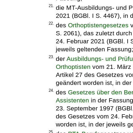
21.
die MT-Ausbildungs- und 
2021 (BGBl. I S. 4467), in 
22.
des
Orthoptistengesetzes
v
S. 2061), das zuletzt durc
24. Februar 2021 (BGBl. I S
jeweils geltenden Fassung
23.
der
Ausbildungs- und Prüfu
Orthoptisten
vom 21. März 1
Artikel 27 des Gesetzes vo
geändert worden ist, in de
24.
des
Gesetzes über den Ber
Assistenten
in der Fassun
23. September 1997 (BGBl. I
des Gesetzes vom 24. Febr
worden ist, in der jeweils 
25.