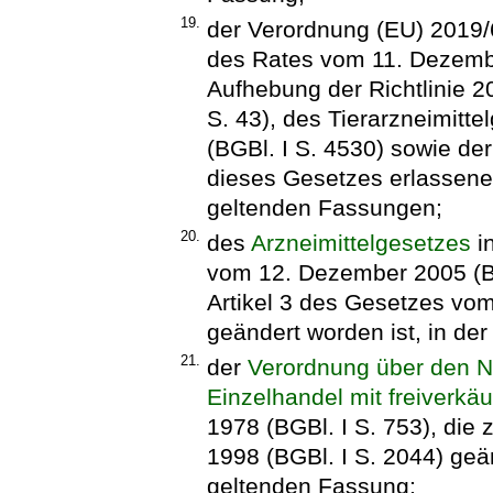
19.
der Verordnung (EU) 2019
des Rates vom 11. Dezembe
Aufhebung der Richtlinie 2
S. 43), des Tierarzneimit
(BGBl. I S. 4530) sowie de
dieses Gesetzes erlassene
geltenden Fassungen;
20.
des
Arzneimittelgesetzes
i
vom 12. Dezember 2005 (BGB
Artikel 3 des Gesetzes vo
geändert worden ist, in de
21.
der
Verordnung über den N
Einzelhandel mit freiverkäu
1978 (BGBl. I S. 753), die
1998 (BGBl. I S. 2044) geän
geltenden Fassung;