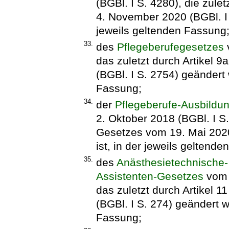
(BGBl. I S. 4280), die zule
4. November 2020 (BGBl. I 
jeweils geltenden Fassung
33.
des
Pflegeberufegesetzes
v
das zuletzt durch Artikel 
(BGBl. I S. 2754) geändert 
Fassung;
34.
der
Pflegeberufe-Ausbildu
2. Oktober 2018 (BGBl. I S.
Gesetzes vom 19. Mai 2020
ist, in der jeweils geltend
35.
des
Anästhesietechnische-
Assistenten-Gesetzes
vom 
das zuletzt durch Artikel 
(BGBl. I S. 274) geändert w
Fassung;