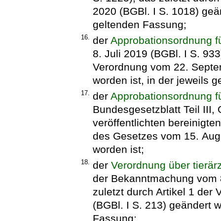
2020 (BGBl. I S. 1018) geän
geltenden Fassung;
16.
der
Approbationsordnung f
8. Juli 2019 (BGBl. I S. 933)
Verordnung vom 22. Septem
worden ist, in der jeweils 
17.
der
Approbationsordnung f
Bundesgesetzblatt Teil III
veröffentlichten bereinigten
des Gesetzes vom 15. Augu
worden ist;
18.
der
Verordnung über tierär
der Bekanntmachung vom 8. 
zuletzt durch Artikel 1 de
(BGBl. I S. 213) geändert w
Fassung;