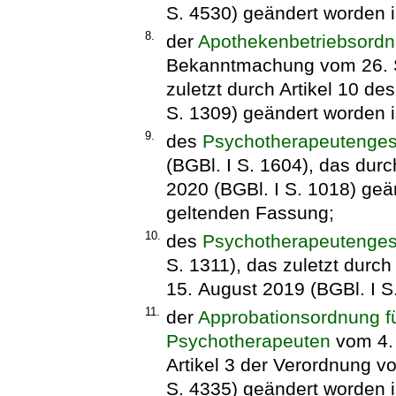
S. 4530) geändert worden i
8.
der
Apothekenbetriebsord
Bekanntmachung vom 26. Se
zuletzt durch Artikel 10 d
S. 1309) geändert worden i
9.
des
Psychotherapeutenges
(BGBl. I S. 1604), das dur
2020 (BGBl. I S. 1018) geän
geltenden Fassung;
10.
des
Psychotherapeutenges
S. 1311), das zuletzt durc
15. August 2019 (BGBl. I S
11.
der
Approbationsordnung f
Psychotherapeuten
vom 4. 
Artikel 3 der Verordnung v
S. 4335) geändert worden i