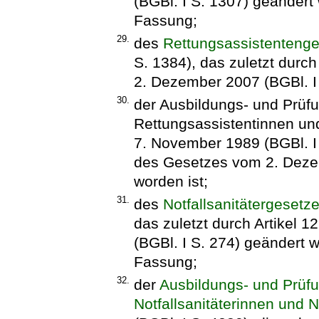
(BGBl. I S. 1307) geändert 
Fassung;
29.
des
Rettungsassistenteng
S. 1384), das zuletzt durc
2. Dezember 2007 (BGBl. I 
30.
der Ausbildungs- und Prüf
Rettungsassistentinnen un
7. November 1989 (BGBl. I S
des Gesetzes vom 2. Dezem
worden ist;
31.
des
Notfallsanitätergesetz
das zuletzt durch Artikel 
(BGBl. I S. 274) geändert w
Fassung;
32.
der
Ausbildungs- und Prüf
Notfallsanitäterinnen und No