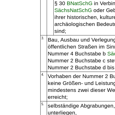
§ 30
BNatSchG
in Verbi
SächsNatSchG
oder Gebi
ihrer historischen, kultur
archäologischen Bedeutu
sind;
3.
Bau, Ausbau und Verlegung
öffentlichen Straßen im Si
Nummer 4 Buchstabe b
Sä
Nummer 2 Buchstabe c stet
Nummer 2 Buchstabe d bis 
4.
Vorhaben der Nummer 2 Buc
keine Größen- und Leistungs
mindestens zwei dieser We
erreicht;
5.
selbständige Abgrabungen,
unterliegen,