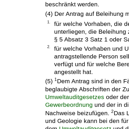
beschränkt werden.
(4) Der Antrag auf Beleihung
1.
für welche Vorhaben, die d
unterliegen, die Beleihun
§ 5 Absatz 3 Satz 1 oder S
2.
für welche Vorhaben und 
antragstellende Person sel
verfügt und für welche Ber
angestellt hat.
1
(5)
Dem Antrag sind in den Fä
beglaubigte Abschriften der Z
Umweltauditgesetzes
oder der
Gewerbeordnung
und der in d
2
Nachweise beizufügen.
Das L
und Geologie kann bei den für
dem
Umweltauditgesetz
und d