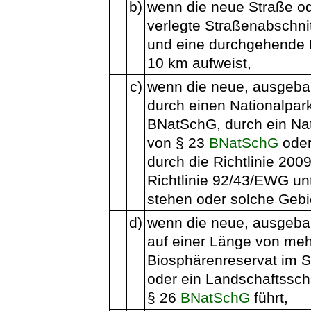
b)
wenn die neue Straße o
verlegte Straßenabschnit
und eine durchgehende
10 km aufweist,
c)
wenn die neue, ausgebau
durch einen Nationalpar
BNatSchG, durch ein Nat
von § 23
BNatSchG
oder
durch die Richtlinie 200
Richtlinie 92/43/EWG u
stehen oder solche Gebi
d)
wenn die neue, ausgebau
auf einer Länge von meh
Biosphärenreservat im 
oder ein Landschaftssch
§ 26
BNatSchG
führt,