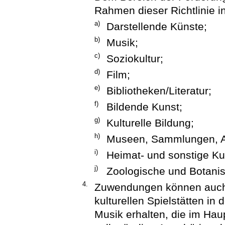
Rahmen dieser Richtlinie 
a)
Darstellende Künste;
b)
Musik;
c)
Soziokultur;
d)
Film;
e)
Bibliotheken/Literatur;
f)
Bildende Kunst;
g)
Kulturelle Bildung;
h)
Museen, Sammlungen, A
i)
Heimat- und sonstige Kul
j)
Zoologische und Botanis
4.
Zuwendungen können auch T
kulturellen Spielstätten i
Musik erhalten, die im Ha