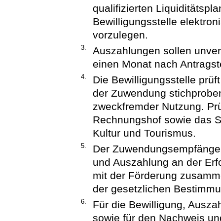
qualifizierten Liquiditäts
Bewilligungsstelle elektron
vorzulegen.
3.
Auszahlungen sollen unver
einen Monat nach Antragste
4.
Die Bewilligungsstelle pr
der Zuwendung stichproben
zweckfremder Nutzung. Pr
Rechnungshof sowie das St
Kultur und Tourismus.
5.
Der Zuwendungsempfänger i
und Auszahlung an der Erfol
mit der Förderung zusam
der gesetzlichen Bestimm
6.
Für die Bewilligung, Ausz
sowie für den Nachweis un