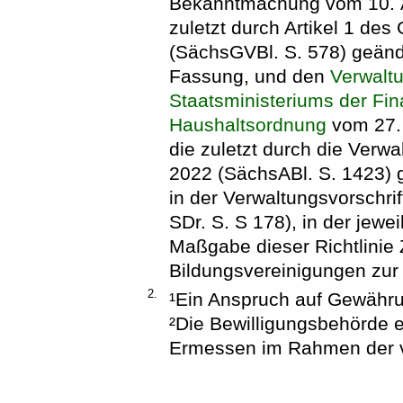
Bekanntmachung vom 10. Ap
zuletzt durch Artikel 1 de
(SächsGVBl. S. 578) geände
Fassung, und den
Verwalt
Staatsministeriums der Fi
Haushaltsordnung
vom 27. 
die zuletzt durch die Verw
2022 (SächsABl. S. 1423) g
in der Verwaltungsvorschr
SDr. S. S 178), in der jew
Maßgabe dieser Richtlini
Bildungsvereinigungen zur
2.
¹Ein Anspruch auf Gewähru
²Die Bewilligungsbehörde 
Ermessen im Rahmen der v