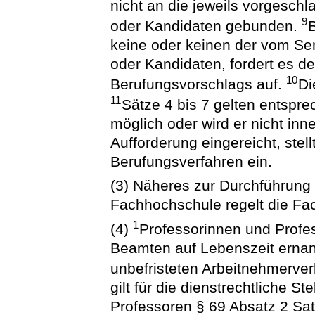
nicht an die jeweils vorgesch
9
oder Kandidaten gebunden.
B
keine oder keinen der vom Se
oder Kandidaten, fordert es d
10
Berufungsvorschlags auf.
Di
11
Sätze 4 bis 7 gelten entspr
möglich oder wird er nicht in
Aufforderung eingereicht, stel
Berufungsverfahren ein.
(3) Näheres zur Durchführung
Fachhochschule regelt die Fa
1
(4)
Professorinnen und Prof
Beamten auf Lebenszeit ernann
unbefristeten Arbeitnehmerver
gilt für die dienstrechtliche S
Professoren § 69 Absatz 2 Sat