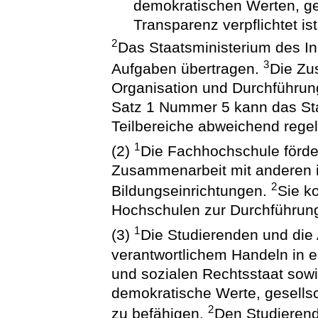
demokratischen Werten, ges
Transparenz verpflichtet ist
2
Das Staatsministerium des I
3
Aufgaben übertragen.
Die Zu
Organisation und Durchführung
Satz 1 Nummer 5 kann das Sta
Teilbereiche abweichend regel
1
(2)
Die Fachhochschule förde
Zusammenarbeit mit anderen i
2
Bildungseinrichtungen.
Sie k
Hochschulen zur Durchführun
1
(3)
Die Studierenden und die
verantwortlichem Handeln in e
und sozialen Rechtsstaat sowi
demokratische Werte, gesellsc
2
zu befähigen.
Den Studierend