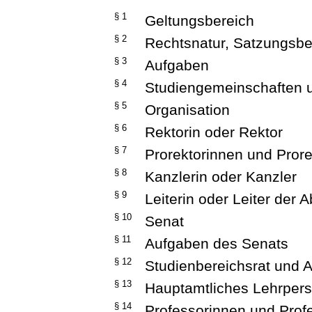
§ 1
Geltungsbereich
§ 2
Rechtsnatur, Satzungsbe
§ 3
Aufgaben
§ 4
Studiengemeinschaften u
§ 5
Organisation
§ 6
Rektorin oder Rektor
§ 7
Prorektorinnen und Pror
§ 8
Kanzlerin oder Kanzler
§ 9
Leiterin oder Leiter der 
§ 10
Senat
§ 11
Aufgaben des Senats
§ 12
Studienbereichsrat und 
§ 13
Hauptamtliches Lehrpers
§ 14
Professorinnen und Prof