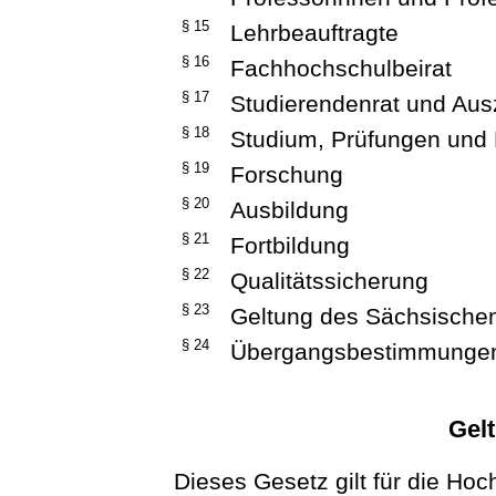
§ 15
Lehrbeauftragte
§ 16
Fachhochschulbeirat
§ 17
Studierendenrat und Aus
§ 18
Studium, Prüfungen und
§ 19
Forschung
§ 20
Ausbildung
§ 21
Fortbildung
§ 22
Qualitätssicherung
§ 23
Geltung des Sächsischen
§ 24
Übergangsbestimmunge
Gel
Dieses Gesetz gilt für die Hoc