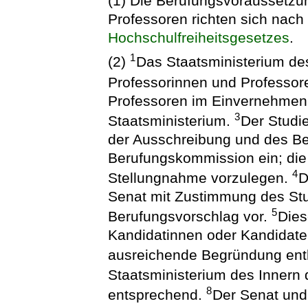
(1) Die Berufungsvoraussetzu
Professoren richten sich nach
Hochschulfreiheitsgesetzes
.
1
(2)
Das Staatsministerium des 
Professorinnen und Professor
Professoren im Einvernehmen 
3
Staatsministerium.
Der Studie
der Ausschreibung und des Be
Berufungskommission ein; die
4
Stellungnahme vorzulegen.
D
Senat mit Zustimmung des Stu
5
Berufungsvorschlag vor.
Dies
Kandidatinnen oder Kandidaten
ausreichende Begründung ent
Staatsministerium des Innern
8
entsprechend.
Der Senat und