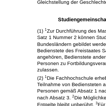
Gleichstellung der Geschlecht
Studiengemeinschaf
1
(1)
Zur Durchführung des Mas
Satz 1 Nummer 2 können Stud
Bundesländern gebildet werd
Bedienstete des Freistaates Sa
angehören, Bedienstete ander
Personen zu Fortbildungsvera
zulassen.
1
(2)
Die Fachhochschule erheb
Teilnahme von Bediensteten a
Personen gemäß Absatz 1 na
2
nach Absatz 3.
Die Möglichke
3
Entgelte bleibt unberührt.
Für