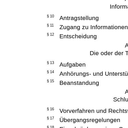
Inform
§ 10
Antragstellung
§ 11
Zugang zu Informatione
§ 12
Entscheidung
A
Die oder der 
§ 13
Aufgaben
§ 14
Anhörungs- und Unterstü
§ 15
Beanstandung
A
Schlu
§ 16
Vorverfahren und Recht
§ 17
Übergangsregelungen
§ 18