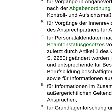
für Vorgänge in Abgabeverf
nach der
Abgabenordnung
Kontroll- und Aufsichtsma
6.
für Vorgänge der Innenrevi
des Ansprechpartners für A
7.
für Personalaktendaten na
Beamtenstatusgesetzes
vo
zuletzt durch Artikel 2 de
S. 2250) geändert worden i
und entsprechende für Besch
Berufsbildung beschäftigt
sowie für Informationen a
8.
für Informationen im Zusa
außergerichtlichen Gelte
Ansprüchen,
9.
für Grundlagenforschung 