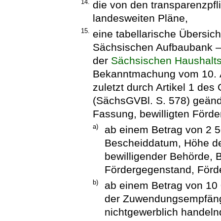
14.
die von den transparenzpflic
landesweiten Pläne,
15.
eine tabellarische Übersicht
Sächsischen Aufbaubank –
der
Sächsischen Haushalt
Bekanntmachung vom 10. Ap
zuletzt durch Artikel 1 de
(SächsGVBl. S. 578) geände
Fassung, bewilligten Förd
a)
ab einem Betrag von 2 5
Bescheiddatum, Höhe de
bewilligender Behörde, 
Fördergegenstand, Förd
b)
ab einem Betrag von 10 
der Zuwendungsempfänge
nichtgewerblich handeln