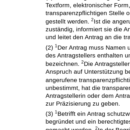
Textform, elektronischer Form,
transparenzpflichtigen Stelle 
2
gestellt werden.
Ist die anger
zuständig, informiert sie die A
und leitet den Antrag an die tr
1
(2)
Der Antrag muss Namen un
des Antragstellers enthalten 
2
bezeichnen.
Die Antragsteller
Anspruch auf Unterstützung be
angerufene transparenzpflichti
unbestimmt, hat die transparen
Antragstellerin oder dem Antra
zur Präzisierung zu geben.
1
(3)
Betrifft ein Antrag schutzw
begründet und ein berechtigte
2
gemacht werden.
In der Beg