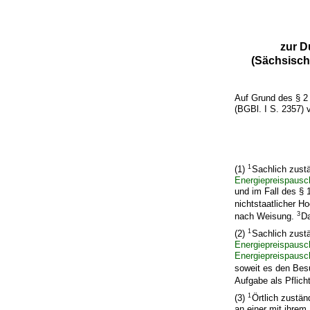
zur D
(Sächsisc
Auf Grund des § 2
(BGBl. I S. 2357) 
1
(1)
Sachlich zust
Energiepreispausc
und im Fall des §
nichtstaatlicher H
3
nach Weisung.
Da
1
(2)
Sachlich zust
Energiepreispausc
Energiepreispausc
soweit es den Bes
Aufgabe als Pflic
1
(3)
Örtlich zustän
an einer mit ihrem