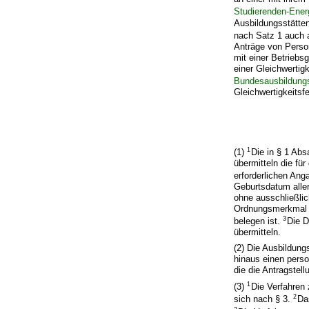
Studierenden-Ener
Ausbildungsstätten
nach Satz 1 auch 
Anträge von Perso
mit einer Betrieb
einer Gleichwertig
Bundesausbildung
Gleichwertigkeits
1
(1)
Die in § 1 Abs
übermitteln die fü
erforderlichen Ang
Geburtsdatum alle
ohne ausschließli
Ordnungsmerkmal d
3
belegen ist.
Die D
übermitteln.
(2) Die Ausbildung
hinaus einen perso
die die Antragstell
1
(3)
Die Verfahren
2
sich nach § 3.
Da