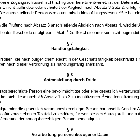
ebene Zugangsschlüssel nicht richtig oder bereits entwertet, ist der Datensatz
 1 nicht auffindbar oder scheitert der Abgleich nach Absatz 3 Satz 2, erfolgt 
3
Die antragstellende Person wird automatisch hierauf hingewiesen.
Sie hat di
n.
an die Prüfung nach Absatz 3 anschließende Abgleich nach Absatz 4, wird der 
2
be der Bescheide erfolgt per E-Mail.
Die Bescheide müssen nicht begründet
§ 7
Handlungsfähigkeit
rsonen, die nach bürgerlichem Recht in der Geschäftsfähigkeit beschränkt si
ren nach dieser Verordnung als handlungsfähig anerkannt.
§ 8
Antragstellung durch Dritte
ntragsberechtigte Person eine bevollmächtigte oder eine gesetzlich vertretung
2
 hat sich diese nach § 5 Absatz 1 bis 3 zu identifizieren.
Eine Identifizierun
n.
tigte oder die gesetzlich vertretungsberechtigte Person hat anschließend im
afür vorgesehenen Textfeld zu erklären, für wen sie den Antrag stellt und au
Vertretung der antragsberechtigten Person berechtigt ist.
§ 9
Verarbeitung personenbezogener Daten