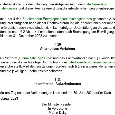
n Stellen dürfen für die Erfüllung ihrer Aufgaben nach dem
Studierenden-
halengesetz
und dieser Rechtsverordnung die erforderlichen personenbezoge
atz 1 bis 4 des
Studierenden-Energiepreispauschalengesetzes
genannten Ausb
üllung ihrer Aufgaben nach dieser Rechtsverordnung die erforderlichen perso
2
t erforderlich auch zweckändernd.
Nach erfolgter Übermittlung an die zuständ
tten die nach § 2 Absatz 1 erstellten Listen nach Beendigung der Bewilligung
 bis zum 31. Dezember 2023 zu löschen.
§ 10
Alternatives Verfahren
et-Plattform „
Einmalzahlung200.de
“ und das Fachverfahren nach § 6 endgültig
b gehen, der die rechtzeitige Durchführung des
Studierenden-Energiepreispau
en sicherstellt, wird den zuständigen Stellen nach § 1 ein anderes Verfahren
 sind die jeweiligen Fachaufsichtsbehörden.
§ 11
Inkrafttreten, Außerkrafttreten
ritt am Tag nach der Verkündung in Kraft und am 30. Juni 2024 außer Kraft.
Februar 2023
Der Ministerpräsident
In Vertretung
Martin Dulig