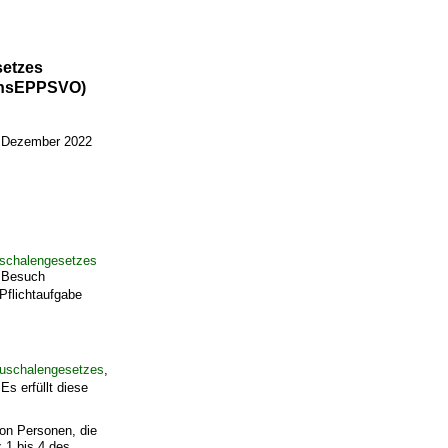
setzes
chsEPPSVO)
 Dezember 2022
uschalengesetzes
n Besuch
 Pflichtaufgabe
auschalengesetzes
,
2
Es erfüllt diese
von Personen, die
 1 bis 4 des