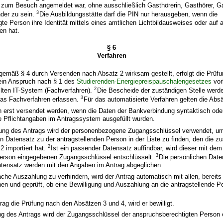
r zum Besuch angemeldet war, ohne ausschließlich Gasthörerin, Gasthörer, G
3
nder zu sein.
Die Ausbildungsstätte darf die PIN nur herausgeben, wenn die
te Person ihre Identität mittels eines amtlichen Lichtbildausweises oder auf 
en hat.
§ 6
Verfahren
 gemäß § 4 durch Versenden nach Absatz 2 wirksam gestellt, erfolgt die Prüf
ein Anspruch nach § 1 des
Studierenden-Energiepreispauschalengesetzes
vor
2
ellten IT-System (Fachverfahren).
Die Bescheide der zuständigen Stelle werde
3
das Fachverfahren erlassen.
Für das automatisierte Verfahren gelten die Absä
nn erst versendet werden, wenn die Daten der Bankverbindung syntaktisch od
lle Pflichtangaben im Antragssystem ausgefüllt wurden.
ng des Antrags wird der personenbezogene Zugangsschlüssel verwendet, u
n Datensatz zu der antragstellenden Person in der Liste zu finden, den die zu
2
 importiert hat.
Ist ein passender Datensatz auffindbar, wird dieser mit dem
3
Person eingegebenen Zugangsschlüssel entschlüsselt.
Die persönlichen Dat
atensatz werden mit den Angaben im Antrag abgeglichen.
che Auszahlung zu verhindern, wird der Antrag automatisch mit allen, bereits
en und geprüft, ob eine Bewilligung und Auszahlung an die antragstellende P
trag die Prüfung nach den Absätzen 3 und 4, wird er bewilligt.
ng des Antrags wird der Zugangsschlüssel der anspruchsberechtigten Person 