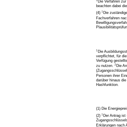
3
Die Verfahren zur
beachten dabei die
1
(4)
Die zuständige
Fachverfahren nac
Bewilligungsverfah
Plausibilitätsprüf
1
Die Ausbildungss
verpflichtet, für d
Verfügung gestell
2
zu nutzen.
Die An
(Zugangsschlüssel)
Personen ihrer Ein
darüber hinaus die
Hashfunktion.
(1) Die Energiepre
1
(2)
Der Antrag ist 
Zugangsschlüssels 
Erklärungen nach 