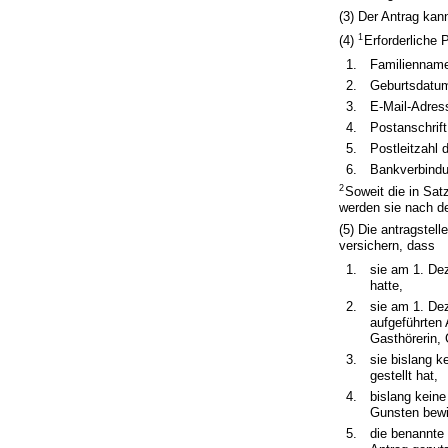
(3) Der Antrag kan
1
(4)
Erforderliche 
1.
Familiennam
2.
Geburtsdatum
3.
E-Mail-Adres
4.
Postanschrift
5.
Postleitzahl
6.
Bankverbindu
2
Soweit die in Sat
werden sie nach d
(5) Die antragstel
versichern, dass
1.
sie am 1. De
hatte,
2.
sie am 1. De
aufgeführten
Gasthörerin,
3.
sie bislang 
gestellt hat,
4.
bislang kein
Gunsten bewil
5.
die benannte