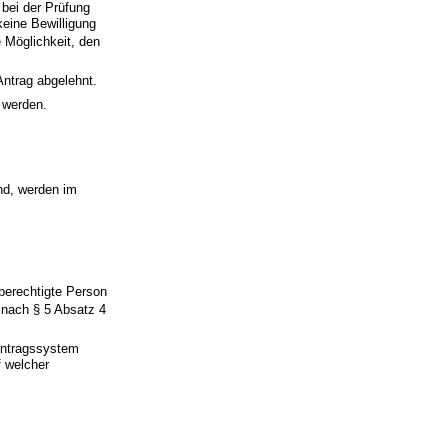
 bei der Prüfung
keine Bewilligung
e Möglichkeit, den
Antrag abgelehnt.
 werden.
nd, werden im
sberechtigte Person
g nach § 5 Absatz 4
 Antragssystem
f welcher