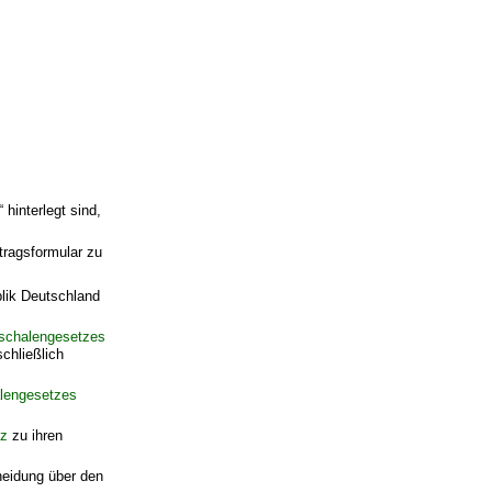
hinterlegt sind,
tragsformular zu
lik Deutschland
uschalengesetzes
chließlich
alengesetzes
tz
zu ihren
heidung über den