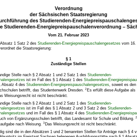
Verordnung
der Sächsischen Staatsregierung
urchführung des Studierenden-Energiepreispauschalenge
he Studierenden-Energiepreispauschalenverordnung – Sä
Vom 21. Februar 2023
 Absatz 1 Satz 2 des
Studierenden-Energiepreispauschalengesetzes
vom 16.
verordnet die Staatsregierung:
§ 1
Zuständige Stellen
ändige Stelle nach § 2 Absatz 1 und 2 Satz 1 des
Studierenden-
halengesetzes
ist im Fall des § 1 Absatz 1 des
Studierenden-Energiepreispa
 1 Absatz 4 des
Studierenden-Energiepreispauschalengesetzes
, soweit es de
2
ochschulen betrifft, das Studentenwerk Dresden.
Es erfüllt diese Aufgabe als
s Weisungsrecht ist nicht beschränkt.
ändige Stelle nach § 2 Absatz 1 und 2 Satz 1 des
Studierenden-
halengesetzes
ist im Fall des § 1 Absatz 2 und 3 Satz 2 des
Studierenden-
halengesetzes
und im Fall des § 1 Absatz 4 des
Studierenden-Energiepreisp
uch von Ergänzungsschulen betrifft, das Landesamt für Schule und Bildung.
3
htaufgabe nach Weisung.
Das Weisungsrecht ist nicht beschränkt.
dig sind die in den Absätzen 1 und 2 benannten Stellen für Anträge nach § 4 
 Hauptsitz im Freistaat Sachsen belegenen Ausbildungsstätte nach § 1 Absatz