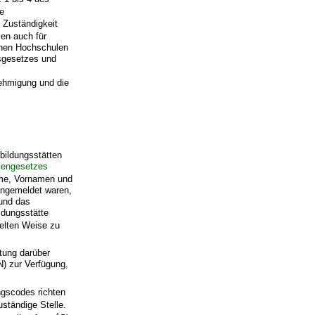
e
e Zuständigkeit
len auch für
chen Hochschulen
sgesetzes und
ehmigung und die
ildungsstätten
lengesetzes
ame, Vornamen und
angemeldet waren,
 und das
ldungsstätte
selten Weise zu
htung darüber
N) zur Verfügung,
ngscodes richten
ständige Stelle.