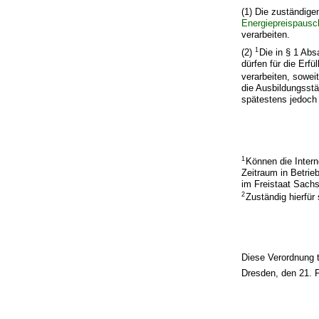
(1) Die zuständige
Energiepreispausc
verarbeiten.
1
(2)
Die in § 1 Abs
dürfen für die Erf
verarbeiten, sowei
die Ausbildungsstä
spätestens jedoch
1
Können die Intern
Zeitraum in Betrie
im Freistaat Sachs
2
Zuständig hierfür
Diese Verordnung t
Dresden, den 21. 