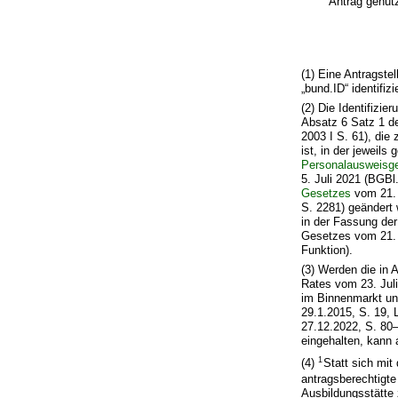
Antrag genutz
(1) Eine Antragste
„
bund.ID
“ identifizi
(2) Die Identifizi
Absatz 6 Satz 1 d
2003 I S. 61), die
ist, in der jeweils
Personalausweisg
5. Juli 2021 (BGBl
Gesetzes
vom 21. 
S. 2281) geändert 
in der Fassung der
Gesetzes vom 21. D
Funktion).
(3) Werden die in 
Rates vom 23. Juli
im Binnenmarkt un
29.1.2015, S. 19, 
27.12.2022, S. 80–
eingehalten, kann 
1
(4)
Statt sich mit
antragsberechtigt
Ausbildungsstätte 