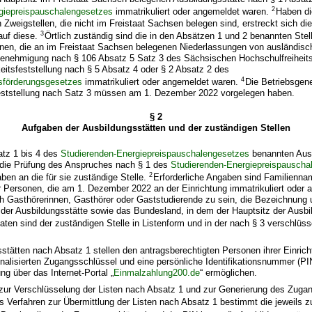
2
giepreispauschalengesetzes
immatrikuliert oder angemeldet waren.
Haben di
 Zweigstellen, die nicht im Freistaat Sachsen belegen sind, erstreckt sich di
3
auf diese.
Örtlich zuständig sind die in den Absätzen 1 und 2 benannten Stel
nen, die an im Freistaat Sachsen belegenen Niederlassungen von ausländis
sgenehmigung nach § 106 Absatz 5 Satz 3 des Sächsischen Hochschulfreiheit
keitsfeststellung nach § 5 Absatz 4 oder § 2 Absatz 2 des
4
sförderungsgesetzes
immatrikuliert oder angemeldet waren.
Die Betriebsgen
feststellung nach Satz 3 müssen am 1. Dezember 2022 vorgelegen haben.
§ 2
Aufgaben der Ausbildungsstätten und der zuständigen Stellen
atz 1 bis 4 des
Studierenden-Energiepreispauschalengesetzes
benannten Ausb
r die Prüfung des Anspruches nach § 1 des
Studierenden-Energiepreispauscha
2
aben an die für sie zuständige Stelle.
Erforderliche Angaben sind Familienn
r Personen, die am 1. Dezember 2022 an der Einrichtung immatrikuliert oder 
ch Gasthörerinnen, Gasthörer oder Gaststudierende zu sein, die Bezeichnung
er Ausbildungsstätte sowie das Bundesland, in dem der Hauptsitz der Ausbi
aten sind der zuständigen Stelle in Listenform und in der nach § 3 verschlüs
sstätten nach Absatz 1 stellen den antragsberechtigten Personen ihrer Einric
nalisierten Zugangsschlüssel und eine persönliche Identifikationsnummer (PI
ung über das Internet-Portal „
Einmalzahlung200.de
“ ermöglichen.
 zur Verschlüsselung der Listen nach Absatz 1 und zur Generierung des Zuga
s Verfahren zur Übermittlung der Listen nach Absatz 1 bestimmt die jeweils zu