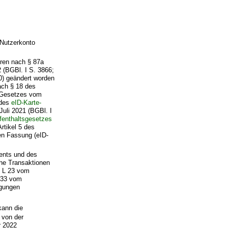
 Nutzerkonto
ahren nach § 87a
(BGBl. I S. 3866;
0) geändert worden
nach § 18 des
s Gesetzes vom
 des
eID-Karte-
Juli 2021 (BGBl. I
fenthaltsgesetzes
rtikel 5 des
en Fassung (eID-
ments und des
che Transaktionen
, L 23 vom
 333 vom
ngungen
kann die
 von der
r 2022