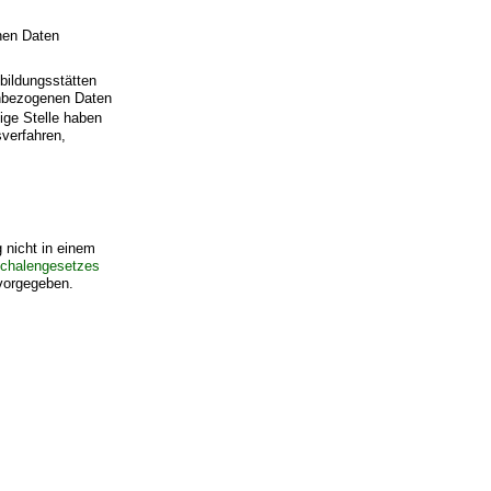
nen Daten
ildungsstätten
nenbezogenen Daten
ige Stelle haben
sverfahren,
 nicht in einem
schalengesetzes
 vorgegeben.