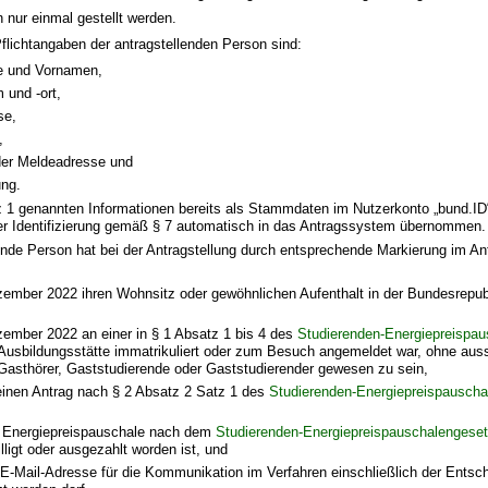
n nur einmal gestellt werden.
Pflichtangaben der antragstellenden Person sind:
e und Vornamen,
 und -ort,
se,
,
 der Meldeadresse und
ng.
z 1 genannten Informationen bereits als Stammdaten im Nutzerkonto „bund.ID“ 
er Identifizierung gemäß § 7 automatisch in das Antragssystem übernommen.
lende Person hat bei der Antragstellung durch entsprechende Markierung im An
zember 2022 ihren Wohnsitz oder gewöhnlichen Aufenthalt in der Bundesrepub
zember 2022 an einer in § 1 Absatz 1 bis 4 des
Studierenden-Energiepreispa
 Ausbildungsstätte immatrikuliert oder zum Besuch angemeldet war, ohne auss
 Gasthörer, Gaststudierende oder Gaststudierender gewesen zu sein,
keinen Antrag nach § 2 Absatz 2 Satz 1 des
Studierenden-Energiepreispausch
e Energiepreispauschale nach dem
Studierenden-Energiepreispauschalengese
ligt oder ausgezahlt worden ist, und
 E-Mail-Adresse für die Kommunikation im Verfahren einschließlich der Entsc