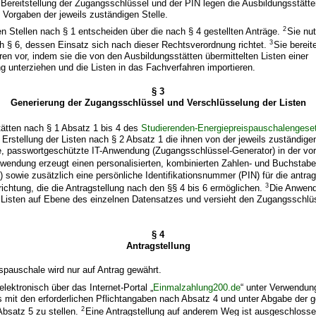
 Bereitstellung der Zugangsschlüssel und der PIN legen die Ausbildungsstätte
 Vorgaben der jeweils zuständigen Stelle.
2
n Stellen nach § 1 entscheiden über die nach § 4 gestellten Anträge.
Sie nut
3
h § 6, dessen Einsatz sich nach dieser Rechtsverordnung richtet.
Sie berei
ren vor, indem sie die von den Ausbildungsstätten übermittelten Listen einer
ung unterziehen und die Listen in das Fachverfahren importieren.
§ 3
Generierung der Zugangsschlüssel und Verschlüsselung der Listen
tätten nach § 1 Absatz 1 bis 4 des
Studierenden-Energiepreispauschalengese
ie Erstellung der Listen nach § 2 Absatz 1 die ihnen von der jeweils zuständige
te, passwortgeschützte IT-Anwendung (Zugangsschlüssel-Generator) in der v
wendung erzeugt einen personalisierten, kombinierten Zahlen- und Buchstab
 sowie zusätzlich eine persönliche Identifikationsnummer (PIN) für die antra
3
richtung, die die Antragstellung nach den §§ 4 bis 6 ermöglichen.
Die Anwend
 Listen auf Ebene des einzelnen Datensatzes und versieht den Zugangsschlüs
§ 4
Antragstellung
ispauschale wird nur auf Antrag gewährt.
elektronisch über das Internet-Portal „
Einmalzahlung200.de
“ unter Verwendun
mit den erforderlichen Pflichtangaben nach Absatz 4 und unter Abgabe der g
2
Absatz 5 zu stellen.
Eine Antragstellung auf anderem Weg ist ausgeschlosse