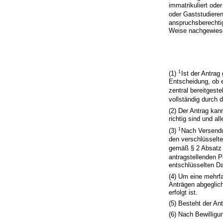
immatrikuliert ode
oder Gaststudiere
anspruchsberechtig
Weise nachgewies
1
(1)
Ist der Antrag
Entscheidung, ob 
zentral bereitgest
vollständig durch 
(2) Der Antrag ka
richtig sind und a
1
(3)
Nach Versendu
den verschlüsselte
gemäß § 2 Absatz 2
antragstellenden 
entschlüsselten D
(4) Um eine mehrfa
Anträgen abgeglich
erfolgt ist.
(5) Besteht der An
(6) Nach Bewilligu