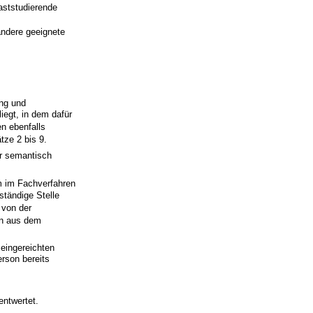
aststudierende
andere geeignete
ung und
liegt, in dem dafür
n ebenfalls
tze 2 bis 9.
er semantisch
m im Fachverfahren
ständige Stelle
 von der
en aus dem
 eingereichten
erson bereits
entwertet.