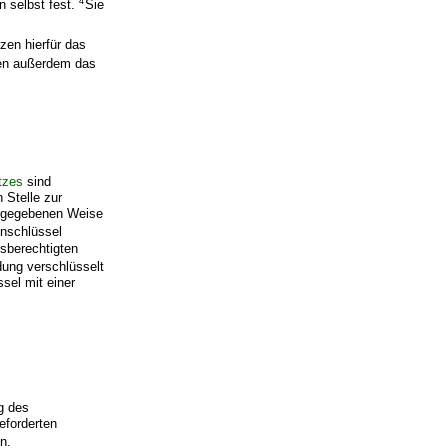
4
n selbst fest.
Sie
zen hierfür das
ten außerdem das
tzes
sind
n Stelle zur
orgegebenen Weise
enschlüssel
gsberechtigten
ung verschlüsselt
sel mit einer
g des
eforderten
n.