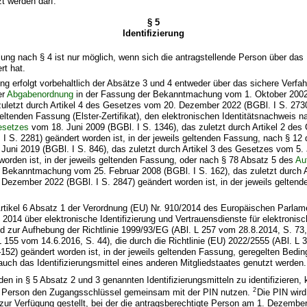
t werden darf.
§ 5
Identifizierung
llung nach § 4 ist nur möglich, wenn sich die antragstellende Person über das
ert hat.
erung erfolgt vorbehaltlich der Absätze 3 und 4 entweder über das sichere Verf
er
Abgabenordnung
in der Fassung der Bekanntmachung vom 1. Oktober 2002 
 zuletzt durch Artikel 4 des Gesetzes vom 20. Dezember 2022 (BGBl. I S. 273
 geltenden Fassung (Elster-Zertifikat), den elektronischen Identitätsnachweis 
esetzes
vom 18. Juni 2009 (BGBl. I S. 1346), das zuletzt durch Artikel 2 de
. I S. 2281) geändert worden ist, in der jeweils geltenden Fassung, nach § 12
Juni 2019 (BGBl. I S. 846), das zuletzt durch Artikel 3 des Gesetzes vom 5. 
worden ist, in der jeweils geltenden Fassung, oder nach § 78 Absatz 5 des
Au
 Bekanntmachung vom 25. Februar 2008 (BGBl. I S. 162), das zuletzt durch A
ezember 2022 (BGBl. I S. 2847) geändert worden ist, in der jeweils geltend
Artikel 6 Absatz 1 der Verordnung (EU) Nr. 910/2014 des Europäischen Parla
 2014 über elektronische Identifizierung und Vertrauensdienste für elektronis
d zur Aufhebung der Richtlinie 1999/93/EG (ABl. L 257 vom 28.8.2014, S. 73
L 155 vom 14.6.2016, S. 44), die durch die Richtlinie (EU) 2022/2555 (ABl. L
152) geändert worden ist, in der jeweils geltenden Fassung, geregelten Bedi
auch das Identifizierungsmittel eines anderen Mitgliedstaates genutzt werden.
 den in § 5 Absatz 2 und 3 genannten Identifizierungsmitteln zu identifizieren, 
2
e Person den Zugangsschlüssel gemeinsam mit der PIN nutzen.
Die PIN wird
zur Verfügung gestellt, bei der die antragsberechtigte Person am 1. Dezembe