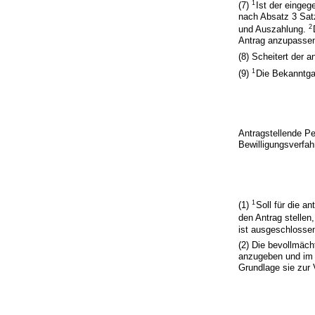
1
(7)
Ist der eingeg
nach Absatz 3 Satz
2
und Auszahlung.
Antrag anzupasse
(8) Scheitert der 
1
(9)
Die Bekanntga
Antragstellende Pe
Bewilligungsverfah
1
(1)
Soll für die a
den Antrag stellen,
ist ausgeschlosse
(2) Die bevollmäch
anzugeben und im d
Grundlage sie zur 