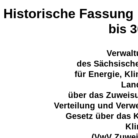
Historische Fassung
bis 
Verwalt
des Sächsische
für Energie, K
Lan
über das Zuweisu
Verteilung und Verw
Gesetz über das 
Kl
(VwV Zuwe