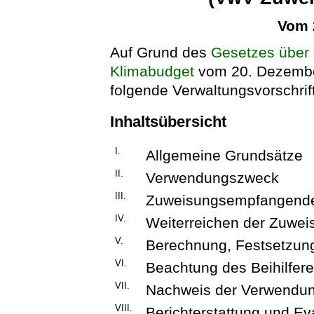
Vom 
Auf Grund des
Gesetzes über
Klimabudget
vom 20. Dezember
folgende Verwaltungsvorschrif
Inhaltsübersicht
I.
Allgemeine Grundsätze
II.
Verwendungszweck
III.
Zuweisungsempfangende
IV.
Weiterreichen der Zuwe
V.
Berechnung, Festsetzun
VI.
Beachtung des Beihilfer
VII.
Nachweis der Verwendu
VIII.
Berichterstattung und Ev