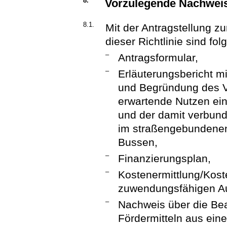
8.
Vorzulegende Nachweis
8.1.
Mit der Antragstellung z
dieser Richtlinie sind fo
–
Antragsformular,
–
Erläuterungsbericht m
und Begründung des V
erwartende Nutzen eins
und der damit verbun
im straßengebundenen
Bussen,
–
Finanzierungsplan,
–
Kostenermittlung/Kost
zuwendungsfähigen A
–
Nachweis über die Be
Fördermitteln aus ei