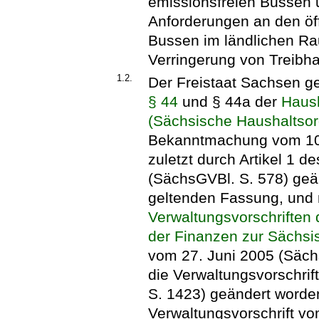
emissionsfreien Bussen 
Anforderungen an den öf
Bussen im ländlichen Rau
Verringerung von Treibh
1.2.
Der Freistaat Sachsen g
§ 44
und § 44a der
Haush
(Sächsische Haushaltso
Bekanntmachung vom 10. 
zuletzt durch Artikel 1 
(SächsGVBl. S. 578) geän
geltenden Fassung, und
Verwaltungsvorschriften
der Finanzen zur Sächs
vom 27. Juni 2005 (Sächs
die Verwaltungsvorschri
S. 1423) geändert worden 
Verwaltungsvorschrift v