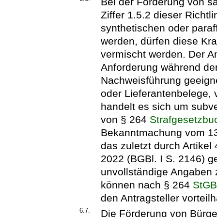
Bei der Förderung von s
Ziffer 1.5.2 dieser Richtli
synthetischen oder paraff
werden, dürfen diese Kraft
vermischt werden. Der An
Anforderung während de
Nachweisführung geeigne
oder Lieferantenbelege,
handelt es sich um subv
von § 264
Strafgesetzbu
Bekanntmachung vom 13.
das zuletzt durch Artik
2022 (BGBl. I S. 2146) g
unvollständige Angaben 
können nach § 264
StG
den Antragsteller vorteilh
6.7.
Die Förderung von Bürger