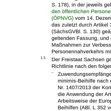
S. 178), in der jeweils 
den öffentlichen Person
(ÖPNVG)
vom 14. Dezemb
das zuletzt durch Artike
(SächsGVBl. S. 130) geän
geltenden Fassung, und 
Maßnahmen zur Verbesse
Personennahverkehrs mit
1.3.
Der Freistaat Sachsen g
Richtlinie nach den fol
–
Zuwendungsempfänger
minimis-Beihilfe nac
Nr. 1407/2013 der Ko
die Anwendung der Art
Arbeitsweise der Euro
Beihilfen (ABl. L 352 