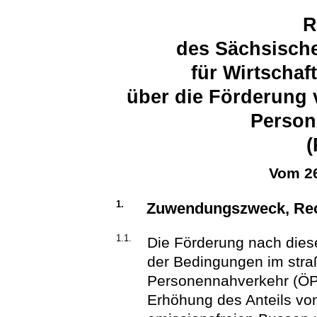
R
des Sächsische
für Wirtschaf
über die Förderung 
Person
(
Vom 26
1.
Zuwendungszweck, Rec
1.1.
Die Förderung nach diese
der Bedingungen im stra
Personennahverkehr (ÖP
Erhöhung des Anteils vo