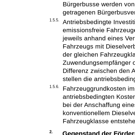
Bürgerbusse werden von 
getragenen Bürgerbusver
1.5.5.
Antriebsbedingte Invest
emissionsfreie Fahrzeuge
jeweils anhand eines Ver
Fahrzeugs mit Dieselver
der gleichen Fahrzeugkla
Zuwendungsempfänger oh
Differenz zwischen den A
stellen die antriebsbedi
1.5.6.
Fahrzeuggrundkosten im S
antriebsbedingten Koste
bei der Anschaffung ein
konventionellem Dieselv
Fahrzeugklasse entsteh
2.
Gegenstand der Förde