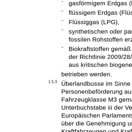
–
gasförmigem Erdgas (
–
flüssigem Erdgas (Flü
–
Flüssiggas (LPG),
–
synthetischen oder para
fossilen Rohstoffen e
–
Biokraftstoffen gemäß d
der Richtlinie 2009/28
aus kritischen biogen
betrieben werden.
1.5.3.
Überlandbusse im Sinne di
Personenbeförderung au
Fahrzeugklasse M3 gemäß
Unterbuchstabe iii der 
Europäischen Parlament
über die Genehmigung u
Kraftfahrzeugen und Kra