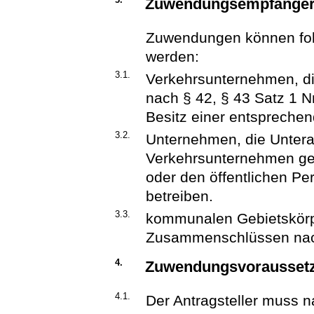
Zuwendungsempfänge
Zuwendungen können fol
werden:
3.1.
Verkehrsunternehmen, di
nach § 42, § 43 Satz 1 N
Besitz einer entspreche
3.2.
Unternehmen, die Unter
Verkehrsunternehmen gemä
oder den öffentlichen Pe
betreiben.
3.3.
kommunalen Gebietskörp
Zusammenschlüssen nac
4.
Zuwendungsvorausset
4.1.
Der Antragsteller muss 