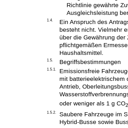
Richtlinie gewährte Z
Ausgleichsleistung ber
1.4.
Ein Anspruch des Antrag
besteht nicht. Vielmehr 
über die Gewährung der
pflichtgemäßen Ermesse
Haushaltsmittel.
1.5.
Begriffsbestimmungen
1.5.1.
Emissionsfreie Fahrzeuge
mit batterieelektrischem
Antrieb, Oberleitungsbu
Wasserstoffverbrennungs
oder weniger als 1 g CO
1.5.2.
Saubere Fahrzeuge im Sin
Hybrid-Busse sowie Buss