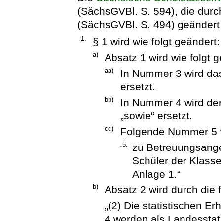
(SächsGVBl. S. 594), die dur
(SächsGVBl. S. 494) geändert w
1.
§ 1 wird wie folgt geändert:
a)
Absatz 1 wird wie folgt g
aa)
In Nummer 3 wird da
ersetzt.
bb)
In Nummer 4 wird de
„sowie“ ersetzt.
cc)
Folgende Nummer 5 w
„5.
zu Betreuungsange
Schüler der Klasse
Anlage 1.“
b)
Absatz 2 wird durch die 
„(2) Die statistischen 
4 werden als Landesstati