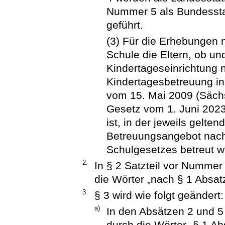
Nummer 5 als Bundessta
geführt.
(3) Für die Erhebungen 
Schule die Eltern, ob un
Kindertageseinrichtung
Kindertagesbetreuung i
vom 15. Mai 2009 (Sächs
Gesetz vom 1. Juni 202
ist, in der jeweils gelt
Betreuungsangebot nach
Schulgesetzes betreut wi
2.
In § 2 Satzteil vor Numme
die Wörter „nach § 1 Absat
3.
§ 3 wird wie folgt geändert:
a)
In den Absätzen 2 und 5 
durch die Wörter „§ 1 Abs