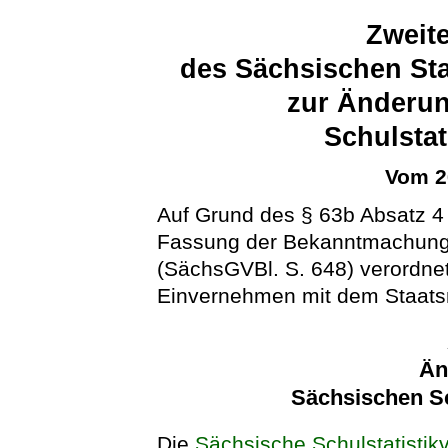
Zweit
des Sächsischen Sta
zur Änderun
Schulsta
Vom 2
Auf Grund des § 63b Absatz 
Fassung der Bekanntmachung
(SächsGVBl. S. 648) verordnet
Einvernehmen mit dem Staatsm
Än
Sächsischen Sc
Die
Sächsische Schulstatistik