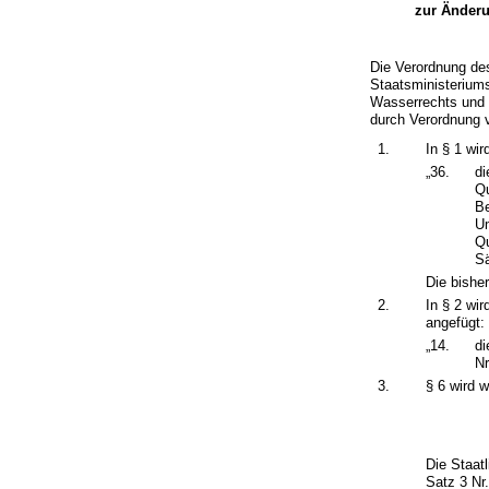
zur Änderu
Die Verordnung de
Staatsministerium
Wasserrechts und 
durch Verordnung v
1.
In § 1 wi
„36.
di
Qu
Be
Um
Qu
Sä
Die bishe
2.
In § 2 wi
angefügt:
„14.
di
N
3.
§ 6 wird w
Die Staat
Satz 3 Nr