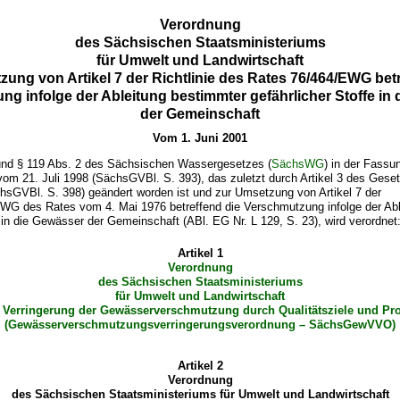
Verordnung
des Sächsischen Staatsministeriums
für Umwelt und Landwirtschaft
zung von Artikel 7 der Richtlinie des Rates 76/464/EWG betr
g infolge der Ableitung bestimmter gefährlicher Stoffe in
der Gemeinschaft
Vom 1. Juni 2001
und § 119 Abs. 2 des Sächsischen Wassergesetzes (
SächsWG
) in der Fassu
m 21. Juli 1998 (SächsGVBl. S. 393), das zuletzt durch Artikel 3 des Ges
hsGVBl. S. 398) geändert worden ist und zur Umsetzung von Artikel 7 der
/EWG des Rates vom 4. Mai 1976 betreffend die Verschmutzung infolge der Ab
e in die Gewässer der Gemeinschaft (ABl. EG Nr. L 129, S. 23), wird verordnet
Artikel 1
Verordnung
des Sächsischen Staatsministeriums
für Umwelt und Landwirtschaft
e Verringerung der Gewässerverschmutzung durch Qualitätsziele und P
(Gewässerverschmutzungsverringerungsverordnung – SächsGewVVO)
Artikel 2
Verordnung
des Sächsischen Staatsministeriums für Umwelt und Landwirtschaft