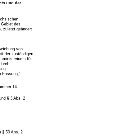
hts und der
ächsischen
 Gebiet des
, zuletzt geändert
weichung von
it der zuständigen
sministeriums für
durch
ung –
n Fassung,“
Nummer 14
und § 3 Abs. 2
h § 50 Abs. 2