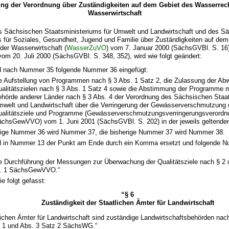
ng der Verordnung über Zuständigkeiten auf dem Gebiet des Wasserrec
Wasserwirtschaft
s Sächsischen Staatsministeriums für Umwelt und Landwirtschaft und des S
s für Soziales, Gesundheit, Jugend und Familie über Zuständigkeiten auf dem
der Wasserwirtschaft (
WasserZuVO
) vom 7. Januar 2000 (SächsGVBl. S. 16)
om 20. Juli 2000 (SächsGVBl. S. 348, 352), wird wie folgt geändert:
rd nach Nummer 35 folgende Nummer 36 eingefügt:
e Aufstellung von Programmen nach § 3 Abs. 1 Satz 2, die Zulassung der Ab
alitätszielen nach § 3 Abs. 1 Satz 4 sowie die Abstimmung der Programme m
hörde anderer Länder nach § 3 Abs. 4 der Verordnung des Sächsischen Staat
welt und Landwirtschaft über die Verringerung der Gewässerverschmutzung 
alitätsziele und Programme (Gewässerverschmutzungsverringerungsverordn
chsGewVVO) vom 1. Juni 2001 (SächsGVBl. S. 202) in der jeweils geltende
rige Nummer 36 wird Nummer 37, die bisherige Nummer 37 wird Nummer 38.
rd in Nummer 13 der Punkt am Ende durch ein Komma ersetzt und folgende 
e Durchführung der Messungen zur Überwachung der Qualitätsziele nach § 2 
r. 1 SächsGewVVO.“
ie folgt gefasst:
“§ 6
Zuständigkeit der Staatlichen Ämter für Landwirtschaft
lichen Ämter für Landwirtschaft sind zuständige Landwirtschaftsbehörden nac
. 1 und Abs. 3 Satz 2 SächsWG.“