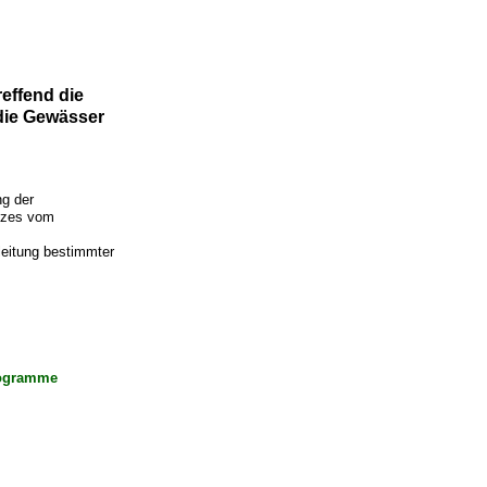
effend die
 die Gewässer
ng der
etzes vom
leitung bestimmter
:
rogramme