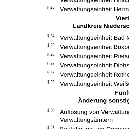
§ 23
Verwaltungseinheit Herr
Vier
Landkreis Niedersc
§ 24
Verwaltungseinheit Bad
§ 25
Verwaltungseinheit Boxb
§ 26
Verwaltungseinheit Riet
§ 27
Verwaltungseinheit Dieh
§ 28
Verwaltungseinheit Roth
§ 29
Verwaltungseinheit Wei
Fünf
Änderung sonstig
§ 30
Auflösung von Verwaltu
Verwaltungsämtern
§ 31
Bestätigung von Gemein