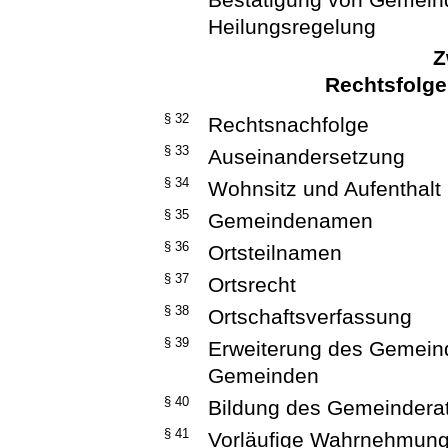
Heilungsregelung
Z
Rechtsfolg
§ 32
Rechtsnachfolge
§ 33
Auseinandersetzung
§ 34
Wohnsitz und Aufenthalt
§ 35
Gemeindenamen
§ 36
Ortsteilnamen
§ 37
Ortsrecht
§ 38
Ortschaftsverfassung
§ 39
Erweiterung des Gemein
Gemeinden
§ 40
Bildung des Gemeindera
§ 41
Vorläufige Wahrnehmung 