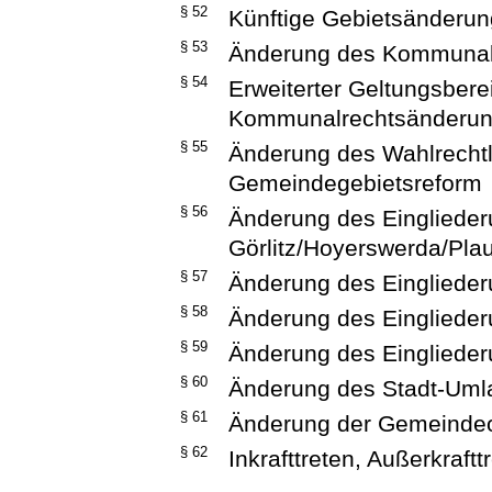
§ 52
Künftige Gebietsänderu
§ 53
Änderung des Kommunal
§ 54
Erweiterter Geltungsbere
Kommunalrechtsänderun
§ 55
Änderung des Wahlrechtl
Gemeindegebietsreform
§ 56
Änderung des Eingliede
Görlitz/Hoyerswerda/Pla
§ 57
Änderung des Eingliede
§ 58
Änderung des Eingliede
§ 59
Änderung des Eingliede
§ 60
Änderung des Stadt-Uml
§ 61
Änderung der Gemeindeo
§ 62
Inkrafttreten, Außerkraftt