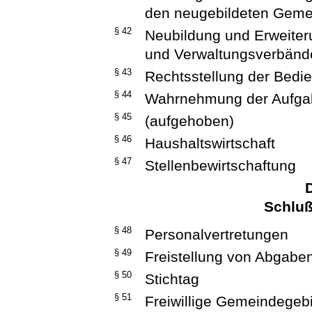
den neugebildeten Gem
§ 42
Neubildung und Erweite
und Verwaltungsverbänd
§ 43
Rechtsstellung der Bedi
§ 44
Wahrnehmung der Aufgab
§ 45
(aufgehoben)
§ 46
Haushaltswirtschaft
§ 47
Stellenbewirtschaftung
D
Schlu
§ 48
Personalvertretungen
§ 49
Freistellung von Abgabe
§ 50
Stichtag
§ 51
Freiwillige Gemeindege