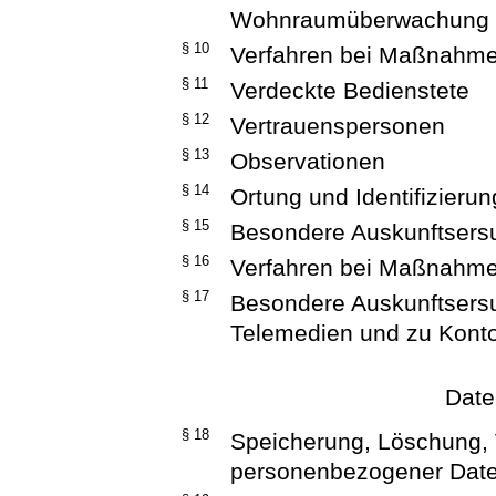
Wohnraumüberwachung
§ 10
Verfahren bei Maßnahme
§ 11
Verdeckte Bedienstete
§ 12
Vertrauenspersonen
§ 13
Observationen
§ 14
Ortung und Identifizieru
§ 15
Besondere Auskunftsersuc
§ 16
Verfahren bei Maßnahme
§ 17
Besondere Auskunftsers
Telemedien und zu Kon
Date
§ 18
Speicherung, Löschung,
personenbezogener Dat