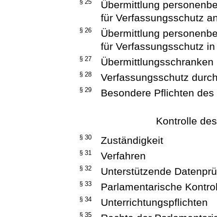
§ 25
Übermittlung personenb
für Verfassungsschutz an 
§ 26
Übermittlung personenb
für Verfassungsschutz i
§ 27
Übermittlungsschranken
§ 28
Verfassungsschutz durch 
§ 29
Besondere Pflichten des
Kontrolle de
§ 30
Zuständigkeit
§ 31
Verfahren
§ 32
Unterstützende Datenprüf
§ 33
Parlamentarische Kontro
§ 34
Unterrichtungspflichten
§ 35