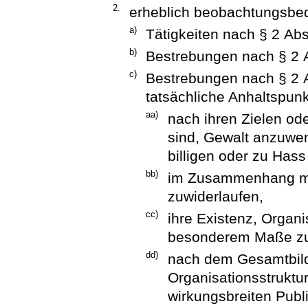
2.
erheblich beobachtungsbed
a)
Tätigkeiten nach § 2 Ab
b)
Bestrebungen nach § 2
c)
Bestrebungen nach § 2 
tatsächliche Anhaltspunk
aa)
nach ihren Zielen ode
sind, Gewalt anzuwen
billigen oder zu Has
bb)
im Zusammenhang mit
zuwiderlaufen,
cc)
ihre Existenz, Organis
besonderem Maße zu 
dd)
nach dem Gesamtbild 
Organisationsstruktur
wirkungsbreiten Publ