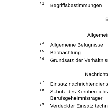
§ 3
Begriffsbestimmungen
B
Allgeme
§ 4
Allgemeine Befugnisse
§ 5
Beobachtung
§ 6
Grundsatz der Verhältni
Nachrichte
§ 7
Einsatz nachrichtendienst
§ 8
Schutz des Kernbereichs
Berufsgeheimnisträger
§ 9
Verdeckter Einsatz techni