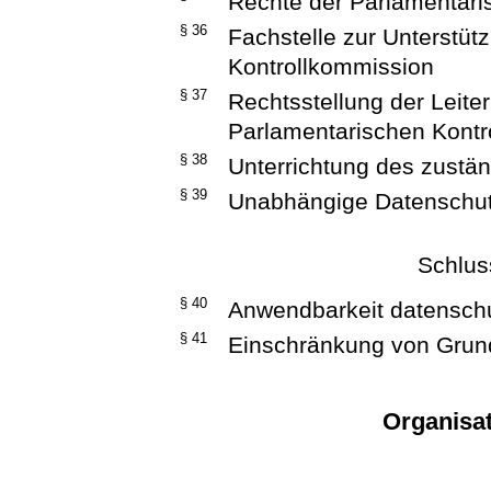
Rechte der Parlamentari
§ 36
Fachstelle zur Unterstüt
Kontrollkommission
§ 37
Rechtsstellung der Leiter
Parlamentarischen Kontr
§ 38
Unterrichtung des zustä
§ 39
Unabhängige Datenschut
Schlu
§ 40
Anwendbarkeit datensch
§ 41
Einschränkung von Grun
Organisa