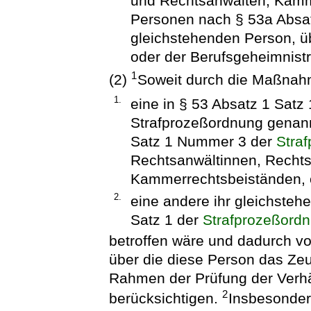
und Rechtsanwälten, Kamm
Personen nach § 53a Absat
gleichstehenden Person, üb
oder der Berufsgeheimnistr
1
(2)
Soweit durch die Maßna
1.
eine in § 53 Absatz 1 Sat
Strafprozeßordnung genann
Satz 1 Nummer 3 der
Stra
Rechtsanwältinnen, Recht
Kammerrechtsbeiständen, 
2.
eine andere ihr gleichste
Satz 1 der
Strafprozeßord
betroffen wäre und dadurch vo
über die diese Person das Zeug
Rahmen der Prüfung der Verhä
2
berücksichtigen.
Insbesonder