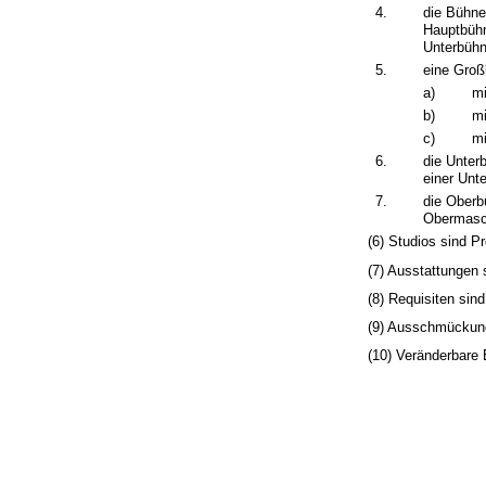
4.
die Bühne
Hauptbühn
Unterbüh
5.
eine Groß
a)
mi
b)
mi
c)
mi
6.
die Unter
einer Unt
7.
die Oberb
Obermasch
(6) Studios sind P
(7) Ausstattungen 
(8) Requisiten si
(9) Ausschmückung
(10) Veränderbare 