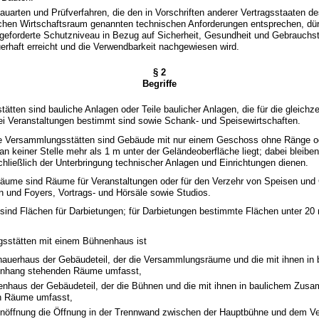
auarten und Prüfverfahren, die den in Vorschriften anderer Vertragsstaaten
chen Wirtschaftsraum genannten technischen Anforderungen entsprechen, dü
geforderte Schutzniveau in Bezug auf Sicherheit, Gesundheit und Gebrauchst
rhaft erreicht und die Verwendbarkeit nachgewiesen wird.
§ 2
Begriffe
ätten sind bauliche Anlagen oder Teile baulicher Anlagen, die für die gleichz
ei Veranstaltungen bestimmt sind sowie Schank- und Speisewirtschaften.
ge Versammlungsstätten sind Gebäude mit nur einem Geschoss ohne Ränge 
 keiner Stelle mehr als 1 m unter der Geländeoberfläche liegt; dabei bleib
chließlich der Unterbringung technischer Anlagen und Einrichtungen dienen.
äume sind Räume für Veranstaltungen oder für den Verzehr von Speisen und 
n und Foyers, Vortrags- und Hörsäle sowie Studios.
sind Flächen für Darbietungen; für Darbietungen bestimmte Flächen unter 20 m
gsstätten mit einem Bühnenhaus ist
auerhaus der Gebäudeteil, der die Versammlungsräume und die mit ihnen in
hang stehenden Räume umfasst,
nhaus der Gebäudeteil, der die Bühnen und die mit ihnen in baulichem Zu
n Räume umfasst,
nöffnung die Öffnung in der Trennwand zwischen der Hauptbühne und dem 