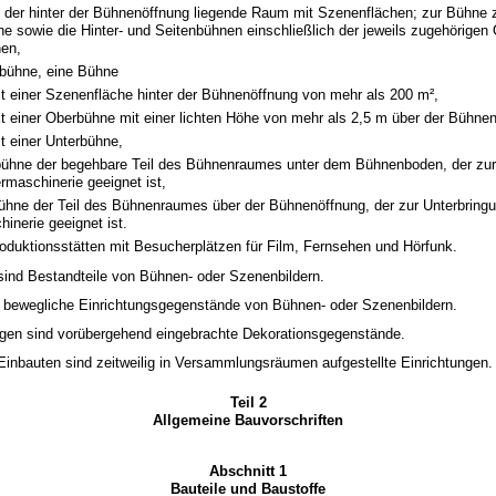
 der hinter der Bühnenöffnung liegende Raum mit Szenenflächen; zur Bühne 
e sowie die Hinter- und Seitenbühnen einschließlich der jeweils zugehörigen
nen,
bühne, eine Bühne
t einer Szenenfläche hinter der Bühnenöffnung von mehr als 200 m²,
t einer Oberbühne mit einer lichten Höhe von mehr als 2,5 m über der Bühne
t einer Unterbühne,
bühne der begehbare Teil des Bühnenraumes unter dem Bühnenboden, der zur
ermaschinerie geeignet ist,
ühne der Teil des Bühnenraumes über der Bühnenöffnung, der zur Unterbringu
inerie geeignet ist.
roduktionsstätten mit Besucherplätzen für Film, Fernsehen und Hörfunk.
sind Bestandteile von Bühnen- oder Szenenbildern.
nd bewegliche Einrichtungsgegenstände von Bühnen- oder Szenenbildern.
en sind vorübergehend eingebrachte Dekorationsgegenstände.
Einbauten sind zeitweilig in Versammlungsräumen aufgestellte Einrichtungen.
Teil 2
Allgemeine Bauvorschriften
Abschnitt 1
Bauteile und Baustoffe