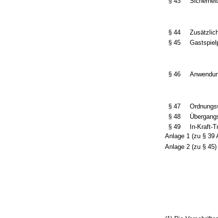
§ 43
Sicherhei
§ 44
Zusätzlic
§ 45
Gastspiel
§ 46
Anwendung
§ 47
Ordnungsw
§ 48
Übergang
§ 49
In-Kraft-
Anlage 1 (zu § 39 
Anlage 2 (zu § 45)