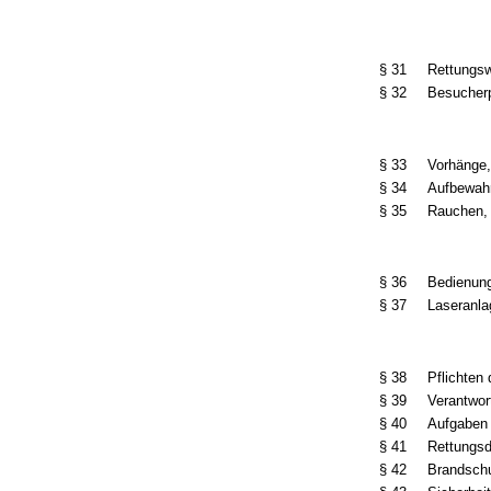
§ 31
Rettungsw
§ 32
Besucher
§ 33
Vorhänge,
§ 34
Aufbewahr
§ 35
Rauchen,
§ 36
Bedienung
§ 37
Laseranl
§ 38
Pflichten 
§ 39
Verantwor
§ 40
Aufgaben 
§ 41
Rettungsd
§ 42
Brandsch