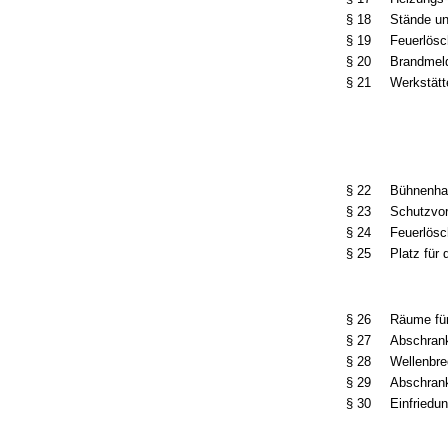
§ 18
Stände und
§ 19
Feuerlösc
§ 20
Brandmeld
§ 21
Werkstät
§ 22
Bühnenha
§ 23
Schutzvo
§ 24
Feuerlösc
§ 25
Platz für
§ 26
Räume für
§ 27
Abschrank
§ 28
Wellenbre
§ 29
Abschrank
§ 30
Einfriedu