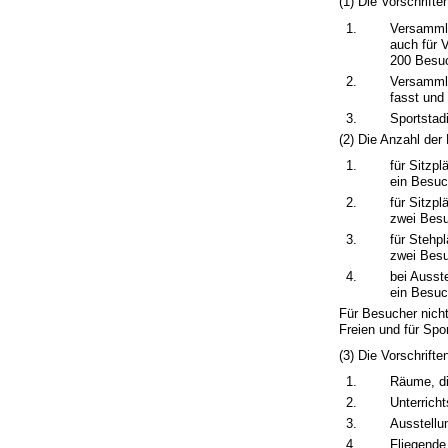
(1) Die Vorschrift
1.
Versammlu
auch für 
200 Besu
2.
Versammlu
fasst und
3.
Sportstad
(2) Die Anzahl der
1.
für Sitzpl
ein Besuc
2.
für Sitzpl
zwei Bes
3.
für Stehpl
zwei Besu
4.
bei Ausst
ein Besuc
Für Besucher nich
Freien und für Spo
(3) Die Vorschrifte
1.
Räume, di
2.
Unterrich
3.
Ausstellu
4.
Fliegende