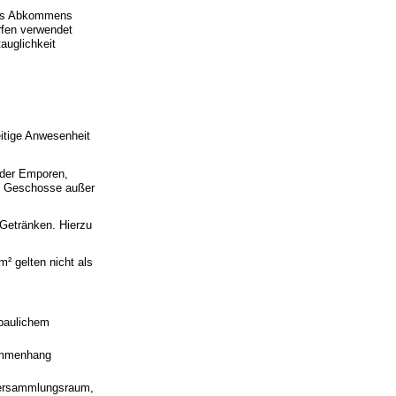
 des Abkommens
rfen verwendet
auglichkeit
eitige Anwesenheit
oder Emporen,
en Geschosse außer
Getränken. Hierzu
² gelten nicht als
 baulichem
sammenhang
Versammlungsraum,