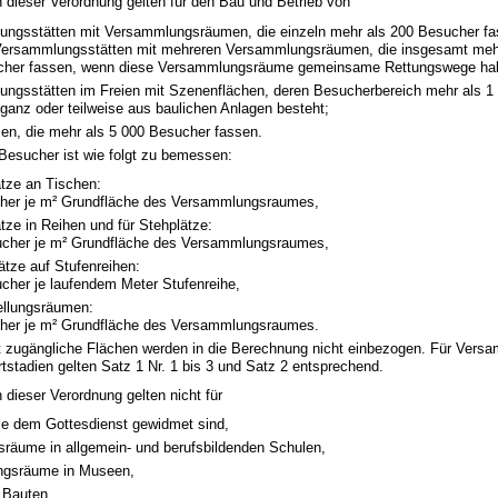
en dieser Verordnung gelten für den Bau und Betrieb von
ngsstätten mit Versammlungsräumen, die einzeln mehr als 200 Besucher fas
Versammlungsstätten mit mehreren Versammlungsräumen, die insgesamt meh
cher fassen, wenn diese Versammlungsräume gemeinsame Rettungswege ha
ngsstätten im Freien mit Szenenflächen, deren Besucherbereich mehr als 1
 ganz oder teilweise aus baulichen Anlagen besteht;
ien, die mehr als 5 000 Besucher fassen.
 Besucher ist wie folgt zu bemessen:
ätze an Tischen:
her je m² Grundfläche des Versammlungsraumes,
ätze in Reihen und für Stehplätze:
ucher je m² Grundfläche des Versammlungsraumes,
ätze auf Stufenreihen:
cher je laufendem Meter Stufenreihe,
ellungsräumen:
her je m² Grundfläche des Versammlungsraumes.
t zugängliche Flächen werden in die Berechnung nicht einbezogen. Für Vers
rtstadien gelten Satz 1 Nr. 1 bis 3 und Satz 2 entsprechend.
n dieser Verordnung gelten nicht für
e dem Gottesdienst gewidmet sind,
tsräume in allgemein- und berufsbildenden Schulen,
ngsräume in Museen,
 Bauten.