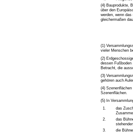
(4) Bauprodukte, B
über den Europäis
werden, wenn das 
gleichermaßen daue
(1) Versammlungsst
vieler Menschen b
(2) Erdgeschossi
dessen Fußboden an
Betracht, die auss
(3) Versammlungsr
gehören auch Aule
(4) Szenenflächen 
Szenenflächen.
(5) In Versammlun
1.
das Zusch
Zusammen
2.
das Bühne
stehende
3.
die Bühne