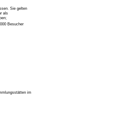
sen. Sie gelten
r als
ben;
 000 Besucher
ammlungsstätten im