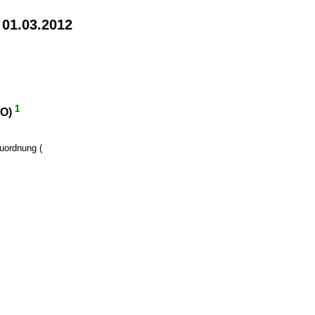
 01.03.2012
1
VO)
auordnung (