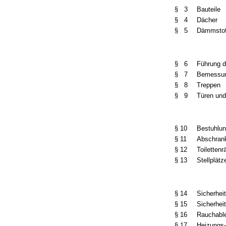
§ 3
Bauteile
§ 4
Dächer
§ 5
Dämmstof
§ 6
Führung 
§ 7
Bemessun
§ 8
Treppen
§ 9
Türen und
§ 10
Bestuhlu
§ 11
Abschran
§ 12
Toiletten
§ 13
Stellplät
§ 14
Sicherhei
§ 15
Sicherhei
§ 16
Rauchable
§ 17
Heizungs-