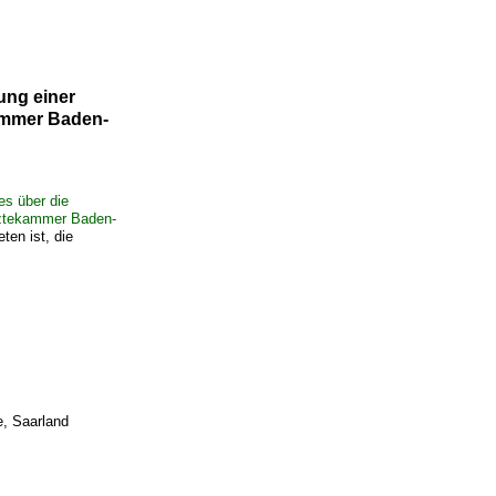
ung einer
kammer Baden-
es über die
ärztekammer Baden-
ten ist, die
e, Saarland