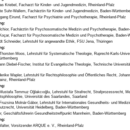
as Kriebel, Facharzt für Kinder- und Jugendmedizin, Rheinland-Pfalz
tte Suhr-Wallem, Fachärztin für Kinder- und Jugendmedizin, Baden-Württembe
fgang Eirund, Facharzt für Psychiatrie und Psychotherapie, Rheinland-Pfalz
ng:
lchior, Fachärztin für Psychosomatische Medizin und Psychotherapie, Bade
Koçar, Facharzt für Psychosomatische Medizin und Psychotherapie, Baden-
ndt Schneider, Lehrstuhl für angewandte Ethik, FSU Jena, Thüringen
ng:
 Thorsten Moos, Lehrstuhl für Systematische Theologie, Ruprecht-Karls-Univer
ürttemberg
nn Diebel-Fischer, Institut für Evangelische Theologie, Technische Universit
ederike Wapler, Lehrstuhl für Rechtsphilosophie und Öffentliches Recht, Joha
ainz, Rheinland-Pfalz
ng:
 Mustafa Temmuz Oğlakcıoğlu, Lehrstuhl für Strafrecht, Strafprozessrecht, Me
tsphilosophie, Universität des Saarlandes, Saarland
 Fruzsina Molnár-Gábor, Lehrstuhl für Internationales Gesundheits- und Mediz
utzrecht, Universität Heidelberg, Baden-Württemberg
er, Geschäftsführerin Gesundheitstreffpunkt Mannheim, Baden-Württemberg
ng:
alter, Vorsitzender ARQUE e. V., Rheinland-Pfalz