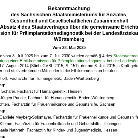
Bekanntmachung
des Sächsischen Staatsministeriums für Soziales,
Gesundheit und Gesellschaftlichen Zusammenhalt
 Absatz 4 des Staatsvertrages über die gemeinsame Erricht
ion für Präimplantationsdiagnostik bei der Landesärzte
Württemberg
Vom 28. Mai 2025
de vom 8. Juli 2025 bis zum 7. Juli 2030 wurden gemäß § 4 des
Staatsvertrag
tung einer Ethikkommission für Präimplantationsdiagnostik bei der Landes
7. August 2014 (SächsGVBl. 2015, S. 151), der am 8. Juli 2015 in Kraft getre
er und stellvertretenden Mitglieder in die Ethikkommission berufen:
shoff, Fachärztin für Humangenetik, Baden-Württemberg
ng:
er Schäfer, Facharzt für Humangenetik, Hessen
-Jürgen Pander, Facharzt für Humangenetik, Baden-Württemberg
uchten, Fachärztin für Frauenheilkunde und Geburtshilfe, Sachsen
ng:
 Gabriele Meyberg-Solomayer, Fachärztin für Frauenheilkunde und Geburtshilf
 Klemm, Fachärztin für Frauenheilkunde und Geburtshilfe, Thüringen
haela Nathrath, Fachärztin für Kinder- und Jugendmedizin, Hessen
ng: