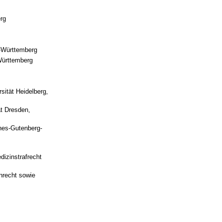
rg
n-Württemberg
Württemberg
sität Heidelberg,
ät Dresden,
nnes-Gutenberg-
dizinstrafrecht
inrecht sowie