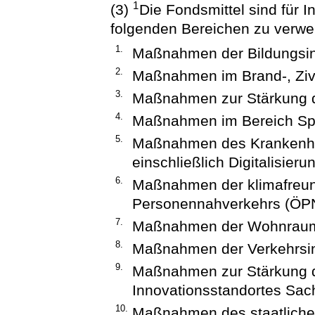
1
(3)
Die Fondsmittel sind für 
folgenden Bereichen zu verw
1.
Maßnahmen der Bildungsinf
2.
Maßnahmen im Brand-, Zivi
3.
Maßnahmen zur Stärkung de
4.
Maßnahmen im Bereich Spor
5.
Maßnahmen des Krankenha
einschließlich Digitalisieru
6.
Maßnahmen der klimafreundl
Personennahverkehrs (ÖP
7.
Maßnahmen der Wohnraum
8.
Maßnahmen der Verkehrsinf
9.
Maßnahmen zur Stärkung d
Innovationsstandortes Sa
10.
Maßnahmen des staatlich