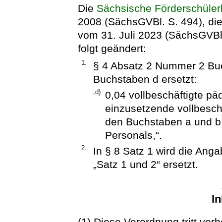
Die
Sächsische Förderschüle
2008 (SächsGVBl. S. 494), die 
vom 31. Juli 2023 (SächsGVBl.
folgt geändert:
1.
§ 4 Absatz 2 Nummer 2 Buc
Buchstaben d ersetzt:
„d)
0,04 vollbeschäftigte pä
einzusetzende vollbesch
den Buchstaben a und b
Personals,“.
2.
In § 8 Satz 1 wird die Ang
„Satz 1 und 2“ ersetzt.
In
(1) Diese Verordnung tritt vor