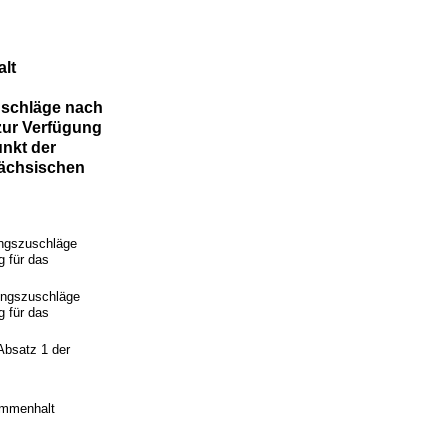
lt
uschläge nach
zur Verfügung
nkt der
Sächsischen
ungszuschläge
g für das
rungszuschläge
g für das
Absatz 1 der
ammenhalt