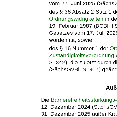
vom 27. Juni 2025 (SächsG
–
des § 36 Absatz 2 Satz 1 
Ordnungswidrigkeiten
in d
19. Februar 1987 (BGBl. I S
Gesetzes vom 17. Juli 2025
worden ist, sowie
–
des § 16 Nummer 1 der
Or
Zuständigkeitsverordnung
v
S. 342), die zuletzt durch
(SächsGVBl. S. 907) geände
Auße
Die
Barrierefreiheitsstärkung
12. Dezember 2024 (SächsGVBl.
31. Dezember 2025 außer Kraf