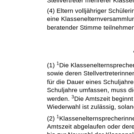
Stellvertreter mehrerer Klass
(4) Eltern volljähriger Schüle
eine Klassenelternversammlung
beratender Stimme teilnehmen
1
(1)
Die Klassenelternspreche
sowie deren Stellvertreterinne
für die Dauer eines Schuljahr
Schuljahre umfassen, muss di
3
werden.
Die Amtszeit beginn
Wiederwahl ist zulässig, solan
1
(2)
Klassenelternsprecherinn
Amtszeit abgelaufen oder dere