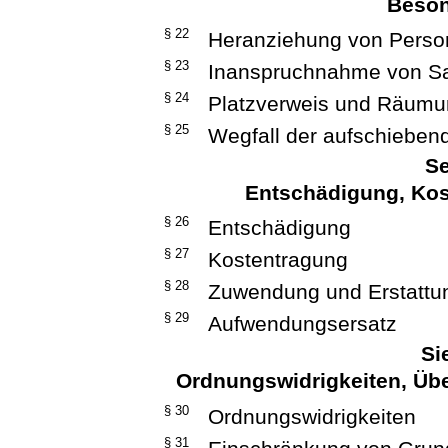
Beson
§ 22
Heranziehung von Pers
§ 23
Inanspruchnahme von S
§ 24
Platzverweis und Räum
§ 25
Wegfall der aufschieben
Se
Entschädigung, Ko
§ 26
Entschädigung
§ 27
Kostentragung
§ 28
Zuwendung und Erstattu
§ 29
Aufwendungsersatz
Si
Ordnungswidrigkeiten, Ü
§ 30
Ordnungswidrigkeiten
§ 31