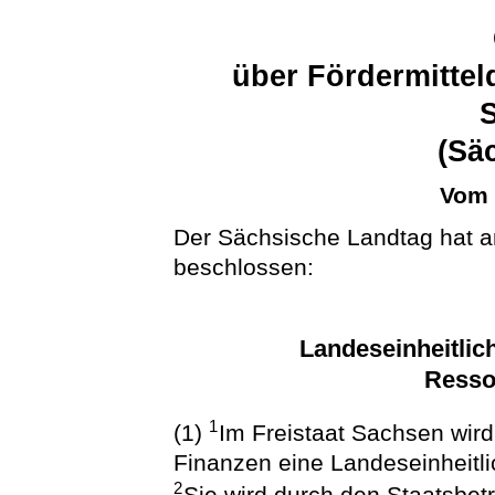
über Fördermittel
(Sä
Vom 
Der Sächsische Landtag hat a
beschlossen:
Landeseinheitlic
Resso
1
(1)
Im Freistaat Sachsen wir
Finanzen eine Landeseinheitli
2
Sie wird durch den Staatsbet