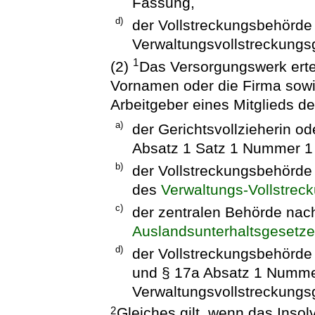
Fassung,
d)
der Vollstreckungsbehörde
Verwaltungsvollstreckungs
1
(2)
Das Versorgungswerk erte
Vornamen oder die Firma sowie
Arbeitgeber eines Mitglieds 
a)
der Gerichtsvollzieherin od
Absatz 1 Satz 1 Nummer 1
b)
der Vollstreckungsbehörde
des
Verwaltungs-Vollstrec
c)
der zentralen Behörde nac
Auslandsunterhaltsgesetz
d)
der Vollstreckungsbehörde
und § 17a Absatz 1 Numme
Verwaltungsvollstreckungs
Gleiches gilt, wenn das Inso
2