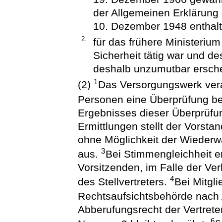
der Allgemeinen Erklärun
10. Dezember 1948 enthalt
2.
für das frühere Ministerium
Sicherheit tätig war und d
deshalb unzumutbar ersche
1
(2)
Das Versorgungswerk veran
Personen eine Überprüfung b
Ergebnisses dieser Überprüfu
Ermittlungen stellt der Vorst
ohne Möglichkeit der Wiederwa
3
aus.
Bei Stimmengleichheit e
Vorsitzenden, im Falle der Ver
4
des Stellvertreters.
Bei Mitgl
Rechtsaufsichtsbehörde nach
Abberufungsrecht der Vertret
6