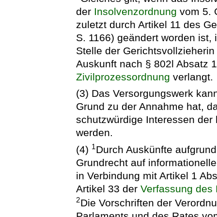
der
Insolvenzordnung
vom 5. O
zuletzt durch Artikel 11 des G
S. 1166) geändert worden ist,
Stelle der Gerichtsvollzieherin
Auskunft nach § 802l Absatz 
Zivilprozessordnung
verlangt.
(3) Das Versorgungswerk kann
Grund zu der Annahme hat, da
schutzwürdige Interessen der 
werden.
1
(4)
Durch Auskünfte aufgrund
Grundrecht auf informationell
in Verbindung mit Artikel 1 Ab
Artikel 33 der
Verfassung des 
2
Die Vorschriften der Verord
Parlaments und des Rates vom