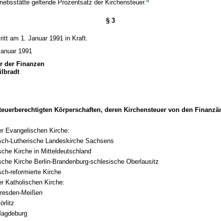
4
triebsstätte geltende Prozentsatz der Kirchensteuer.
§ 3
ritt am 1. Januar 1991 in Kraft.
Januar 1991
er der Finanzen
ilbradt
steuerberechtigten Körperschaften, deren Kirchensteuer von den Finanzä
er Evangelischen Kirche:
sch-Lutherische Landeskirche Sachsens
che Kirche in Mitteldeutschland
sche Kirche Berlin-Brandenburg-schlesische Oberlausitz
ch-reformierte Kirche
r Katholischen Kirche:
resden-Meißen
rlitz
Magdeburg