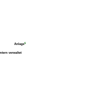
5
Anlage
mtern verwaltet