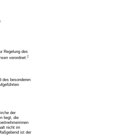
s
ur Regelung des
2
hsen verordnet:
d des besonderen
ufgeführten
irche der
 liegt, die
rbeitnehmerinnen
alt nicht im
 Maßgebend ist der