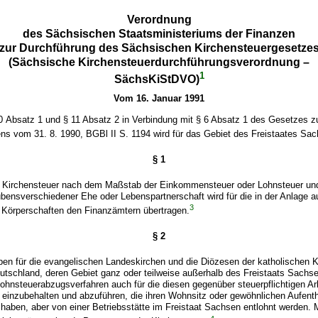
Verordnung
des Sächsischen Staatsministeriums der Finanzen
zur Durchführung des Sächsischen Kirchensteuergesetze
(Sächsische Kirchensteuerdurchführungsverordnung –
1
SächsKiStDVO)
Vom 16. Januar 1991
0 Absatz 1 und § 11 Absatz 2 in Verbindung mit § 6 Absatz 1 des Gesetzes z
s vom 31. 8. 1990, BGBl II S. 1194 wird für das Gebiet des Freistaates Sac
§ 1
r Kirchensteuer nach dem Maßstab der Einkommensteuer oder Lohnsteuer un
ubensverschiedener Ehe oder Lebenspartnerschaft wird für die in der Anlage a
3
n Körperschaften den Finanzämtern übertragen.
§ 2
ben für die evangelischen Landeskirchen und die Diözesen der katholischen K
tschland, deren Gebiet ganz oder teilweise außerhalb des Freistaats Sachsen
ohnsteuerabzugsverfahren auch für die diesen gegenüber steuerpflichtigen A
einzubehalten und abzuführen, die ihren Wohnsitz oder gewöhnlichen Aufenth
haben, aber von einer Betriebsstätte im Freistaat Sachsen entlohnt werden.