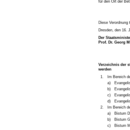
für den Ort der Be
Diese Verordnung t
Dresden, den 16. 
Der Staatsminist
Prof. Dr. Georg M
Verzeichnis der 
werden
1.
Im Bereich d
a)
Evangeli
b)
Evangelis
c)
Evangeli
d)
Evangelis
2.
Im Bereich de
a)
Bistum D
b)
Bistum Gö
c)
Bistum 