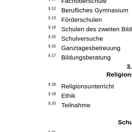
Fachoberschule
§ 12
Berufliches Gymnasium
§ 13
Förderschulen
§ 14
Schulen des zweiten Bi
§ 15
Schulversuche
§ 16
Ganztagesbetreuung
§ 17
Bildungsberatung
3
Religion
§ 18
Religionsunterricht
§ 19
Ethik
§ 20
Teilnahme
Schu