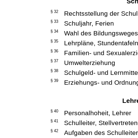
Sch
§ 32
Rechtsstellung der Schu
§ 33
Schuljahr, Ferien
§ 34
Wahl des Bildungswege
§ 35
Lehrpläne, Stundentafeln,
§ 36
Familien- und Sexualerz
§ 37
Umwelterziehung
§ 38
Schulgeld- und Lernmittel
§ 39
Erziehungs- und Ordn
Lehre
§ 40
Personalhoheit, Lehrer
§ 41
Schulleiter, Stellvertrete
§ 42
Aufgaben des Schulleite