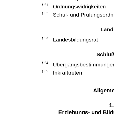
§ 61
Ordnungswidrigkeiten
§ 62
Schul- und Prüfungsord
Land
§ 63
Landesbildungsrat
Schlu
§ 64
Übergangsbestimmunge
§ 65
Inkrafttreten
Allgeme
1
Erziehungs- und Bild