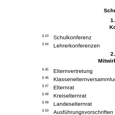
Sch
1
K
§ 43
Schulkonferenz
§ 44
Lehrerkonferenzen
2
Mitwir
§ 45
Elternvertretung
§ 46
Klassenelternversammlun
§ 47
Elternrat
§ 48
Kreiselternrat
§ 49
Landeselternrat
§ 50
Ausführungsvorschriften