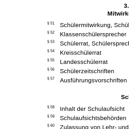
3
Mitwirk
§ 51
Schülermitwirkung, Schül
§ 52
Klassenschülersprecher
§ 53
Schülerrat, Schülersprec
§ 54
Kreisschülerrat
§ 55
Landesschülerrat
§ 56
Schülerzeitschriften
§ 57
Ausführungsvorschriften
Sc
§ 58
Inhalt der Schulaufsicht
§ 59
Schulaufsichtsbehörden
§ 60
Zulassung von Lehr- und