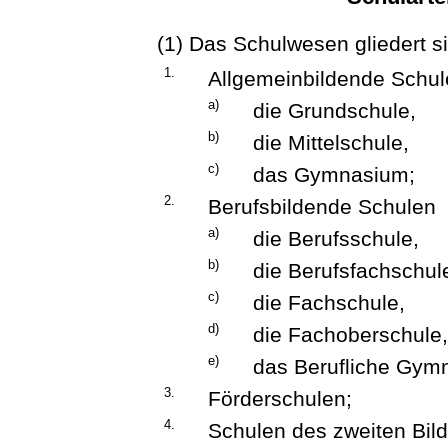
(1) Das Schulwesen gliedert si
1.
Allgemeinbildende Schu
a)
die Grundschule,
b)
die Mittelschule,
c)
das Gymnasium;
2.
Berufsbildende Schulen
a)
die Berufsschule,
b)
die Berufsfachschul
c)
die Fachschule,
d)
die Fachoberschule
e)
das Berufliche Gym
3.
Förderschulen;
4.
Schulen des zweiten Bi