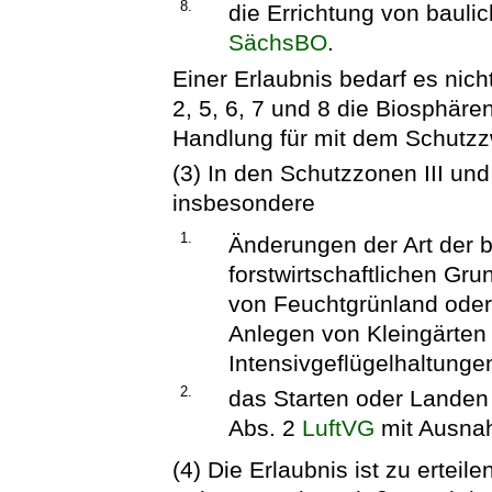
8.
die Errichtung von bauli
SächsBO
.
Einer Erlaubnis bedarf es nic
2, 5, 6, 7 und 8 die Biosphäre
Handlung für mit dem Schutzzw
(3) In den Schutzzonen III und
insbesondere
1.
Änderungen der Art der b
forstwirtschaftlichen G
von Feuchtgrünland oder
Anlegen von Kleingärten 
Intensivgeflügelhaltung
2.
das Starten oder Landen
Abs. 2
LuftVG
mit Ausnah
(4) Die Erlaubnis ist zu ertei