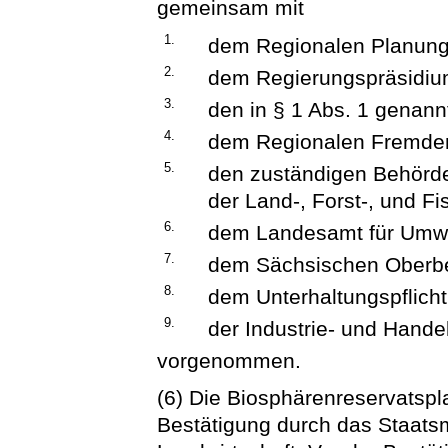
gemeinsam mit
1.
dem Regionalen Planungs
2.
dem Regierungspräsidiu
3.
den in § 1 Abs. 1 genan
4.
dem Regionalen Fremde
5.
den zuständigen Behörde
der Land-, Forst-, und Fi
6.
dem Landesamt für Umwe
7.
dem Sächsischen Oberb
8.
dem Unterhaltungspflicht
9.
der Industrie- und Hand
vorgenommen.
(6) Die Biosphärenreservatspl
Bestätigung durch das Staats