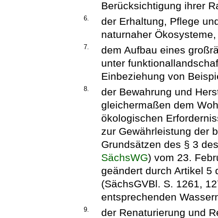
Berücksichtigung ihrer 
6.
der Erhaltung, Pflege un
naturnaher Ökosysteme,
7.
dem Aufbau eines großrä
unter funktionallandscha
Einbeziehung von Beispie
8.
der Bewahrung und Herst
gleichermaßen dem Wohl
ökologischen Erforderni
zur Gewährleistung der 
Grundsätzen des § 3 de
SächsWG
) vom 23. Febr
geändert durch Artikel 5
(SächsGVBl. S. 1261, 127
entsprechenden Wasser
9.
der Renaturierung und R