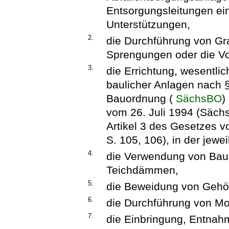
Entsorgungsleitungen ei
Unterstützungen,
2.
die Durchführung von G
Sprengungen oder die V
3.
die Errichtung, wesentli
baulicher Anlagen nach 
Bauordnung (
SächsBO
)
vom 26. Juli 1994 (Sächs
Artikel 3 des Gesetzes 
S. 105, 106), in der jewe
4.
die Verwendung von Bau
Teichdämmen,
5.
die Beweidung von Gehöl
6.
die Durchführung von Mo
7.
die Einbringung, Entna