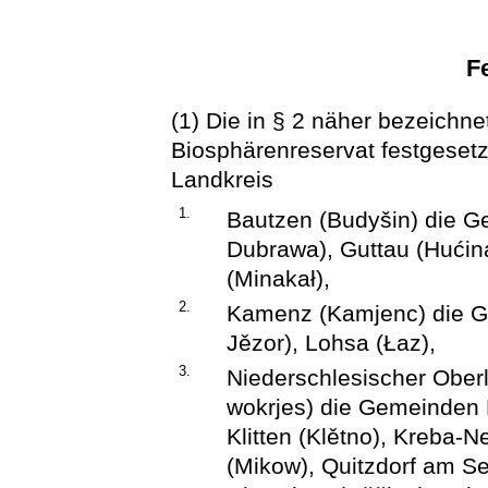
F
(1) Die in § 2 näher bezeichn
Biosphärenreservat festgesetz
Landkreis
1.
Bautzen (Budyšin) die 
Dubrawa), Guttau (Hućina
(Minakał),
2.
Kamenz (Kamjenc) die G
Jězor), Lohsa (Łaz),
3.
Niederschlesischer Oberl
wokrjes) die Gemeinden
Klitten (Klětno), Kreba-
(Mikow), Quitzdorf am S